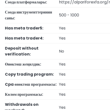
Соода платформалары:
https://alpariforexfa.org
Соода инструменттеринин
500 - 1000
саны:
Has meta trader5:
Yes
Has meta trader4:
Yes
Deposit without
No
verification:
Өнөктөш жеңилдик:
Yes
Copy trading program:
Yes
Cpa өнөктөш программасы:
Yes
Көлөм программасы:
Yes
Withdrawals on
Yes