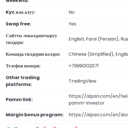
weekend:
Kyc жок алуу:
No
Swap free:
Yes
Сайтты локалдаштыруу
English, Farsi (Persian), Ru
тилдери:
Команда тилдерин колдоо:
Chinese (Simplified), Englis
Телефон номери:
+79990102071
Other trading
TradingView
platforms:
https://alpari.com/en/
Pamm link:
pamm-investor
Margin bonus program:
https://alpari.com/en/