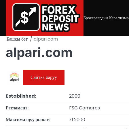
Skip
to
content
Брокерлердин Кара тизме
Башкы бет
alpari.com
alpari.com
Сайтка баруу
Established:
2000
Регламент:
FSC Comoros
Максималдуу рычаг:
>1:2000