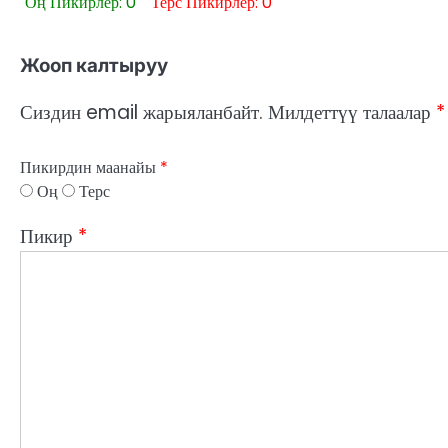
Оң Пикирлер: 0
Терс Пикирлер: 0
Жооп калтыруу
Сиздин email жарыяланбайт.
Милдеттүү талаалар
*
Пикирдин маанайы
*
Оң
Терс
Пикир
*