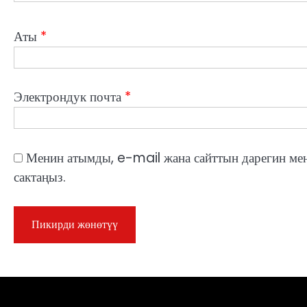
Аты
*
Электрондук почта
*
Менин атымды, e-mail жана сайттын дарегин ме
сактаңыз.