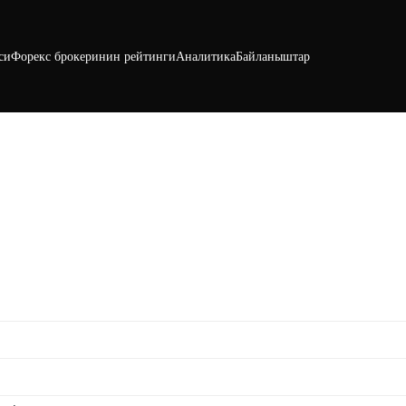
си
Форекс брокеринин рейтинги
Аналитика
Байланыштар