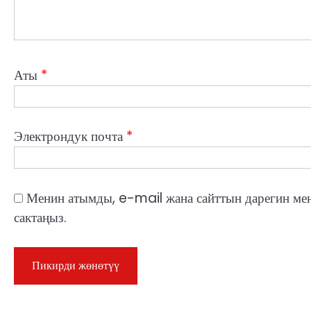
Аты
*
Электрондук почта
*
Менин атымды, e-mail жана сайттын дарегин ме
сактаңыз.