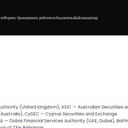
си
Форекс брокеринин рейтинги
Аналитика
Байланыштар
uthority (United Kingdom), ASIC — Australian Securities 
Australia), CySEC — Cyprus Securities and Exchange
— Dubai Financial Services Authority (UAE, Dubai), BaFin
ion of The Bahamas