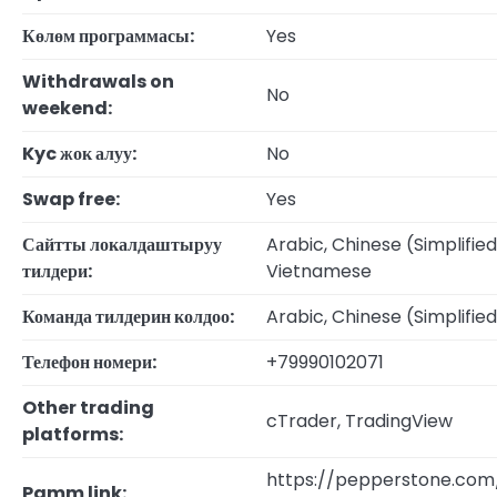
Көлөм программасы:
Yes
Withdrawals on
No
weekend:
Kyc жок алуу:
No
Swap free:
Yes
Сайтты локалдаштыруу
Arabic, Chinese (Simplified
тилдери:
Vietnamese
Команда тилдерин колдоо:
Arabic, Chinese (Simplified
Телефон номери:
+79990102071
Other trading
cTrader, TradingView
platforms:
https://pepperstone.co
Pamm link: