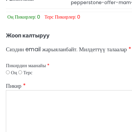
pepperstone-offer-ma
Оң Пикирлер: 0
Терс Пикирлер: 0
Жооп калтыруу
Сиздин email жарыяланбайт.
Милдеттүү талаалар
*
Пикирдин маанайы
*
Оң
Терс
Пикир
*