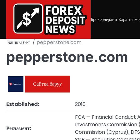
Skip
to
content
Брокерлердин Кара тизме
Башкы бет
pepperstone.com
pepperstone.com
Сайтка баруу
Established:
2010
FCA — Financial Conduct A
Investments Commission (
Регламент:
Commission (Cyprus), DFSA 
SCB — Securities Commiss