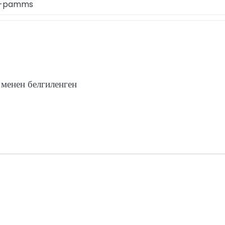
m-pamms
менен белгиленген