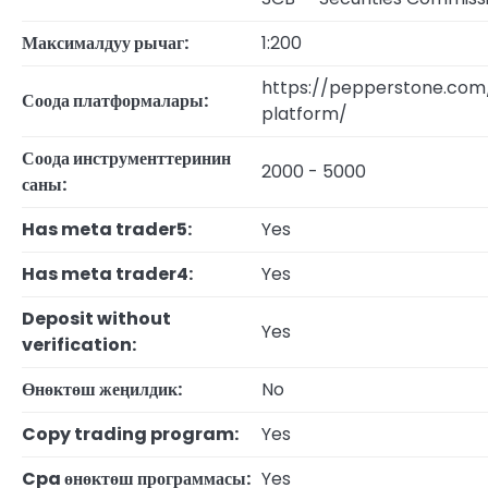
Максималдуу рычаг:
1:200
https://pepperstone.com
Соода платформалары:
platform/
Соода инструменттеринин
2000 - 5000
саны:
Has meta trader5:
Yes
Has meta trader4:
Yes
Deposit without
Yes
verification:
Өнөктөш жеңилдик:
No
Copy trading program:
Yes
Cpa өнөктөш программасы:
Yes