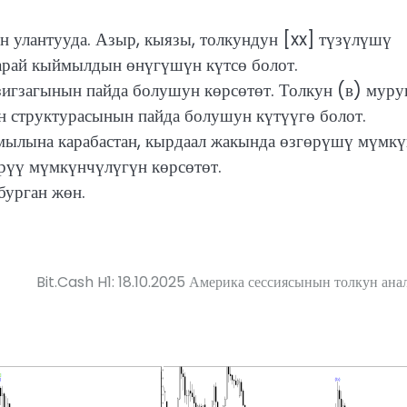
 улантууда. Азыр, кыязы, толкундун [xx] түзүлүшү
карай кыймылдын өнүгүшүн күтсө болот.
игзагынын пайда болушун көрсөтөт. Толкун (в) муру
ун структурасынын пайда болушун күтүүгө болот.
ылына карабастан, кырдаал жакында өзгөрүшү мүмкү
өрүү мүмкүнчүлүгүн көрсөтөт.
бурган жөн.
Bit.Cash H1: 18.10.2025 Америка сессиясынын толкун ана