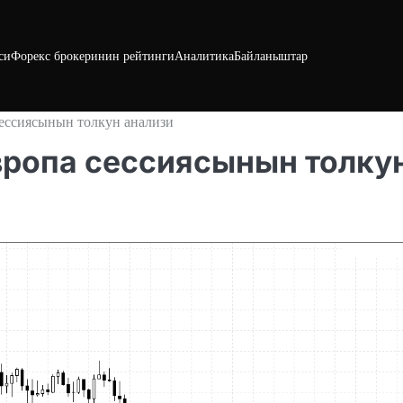
си
Форекс брокеринин рейтинги
Аналитика
Байланыштар
сессиясынын толкун анализи
 Европа сессиясынын толку