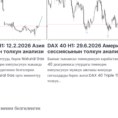
H1: 12.2.2026 Азия
DAX 40 H1: 29.6.2026 Амер
 толкун анализи
сессиясынын толкун анал
нтууда, бирок Natural Gas
Баанын тынымсыз төмөндөшүнө карабаста
дөө импульсунун жакында
40 диаграммасы учурдагы төмөндөө
ндигинин белгилерин
импульсунун мүмкүн аякташы жөнүндө
ural Gas орто мөөнөттүү
сигналдарды берип жатат.DAX 40 Triple 
толкун…
менен белгиленген