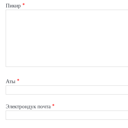
Пикир
*
Аты
*
Электрондук почта
*