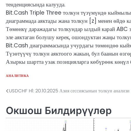
тенденциясында калууда.
Bit.Cash Triple Three толкун түзүмүндө кыймылын
диаграммада аяктады жана толкун [z] менен өйдө 
Төмөнкү даражадагы толкундар ылдый карай ABC з
эле аяктаган болушу керек, ошондуктан жаңы толк
Bit.Cash диаграммасында учурдагы төмөндөө кыйм
Түзөтүүчү толкун аяктоого жакын, бул баанын өзг
Азыркы шартта узак позицияларга көбүрөөк көңүл 
АНАЛИТИКА
USDCHF H1: 20.10.2025 Азия сессиясынын толкун анализи
Жазуулар
боюнча
Окшош Билдирүүлөр
багыттоо