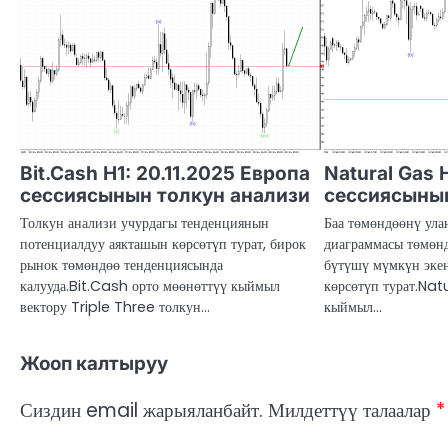
Bit.Cash H1: 20.11.2025 Европа
Natural Gas 
сессиясынын толкун анализи
сессиясынын
Толкун анализи учурдагы тенденциянын
Баа төмөндөөнү ула
потенциалдуу аякташын көрсөтүп турат, бирок
диаграммасы төмөн
рынок төмөндөө тенденциясында
бүтүшү мүмкүн эке
калууда.Bit.Cash орто мөөнөттүү кыймыл
көрсөтүп турат.Nat
вектору Triple Three толкун…
кыймыл…
Жооп калтыруу
Сиздин email жарыяланбайт.
Милдеттүү талаалар
*