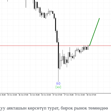
уу аякташын көрсөтүп турат, бирок рынок төмөндөө