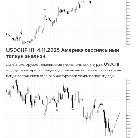
USDCHF H1: 4.11.2025 Америка сессиясынын
толкун анализи
Жалпы жогорулоо тенденциясы уланып жаткан учурда, USDCHF
учурдагы көтөрүлүш тенденциясынын аякташына ишарат кылган
пайда болгон сигналдар бар.Жогорураак убакыт алкагында үч…