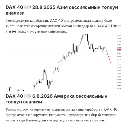
DAX 40 H1: 28.8.2025 Азия сессиясынын толкун
анализи
Төмөндөшүнө карабастан, DAX 40 диаграммасында алдыда боло
турган багытта өзгөрүшү мүмкүн болгон сигналдар бар.DAX 40 Triple
Three толкун түзүмүндө кыймылын…
DAX 40 H1: 6.8.2026 Америка сессиясынын
толкун анализи
Рынок жогору көтөрүлүүнү улантып жатканына карабастан, DAX 40
диаграммасы жогорулаган импульста чарчоонун кээ бир белгилерин
көрсөтүүдө.Кыймылдын учурдагы динамикасы үчтүк үчтүн…