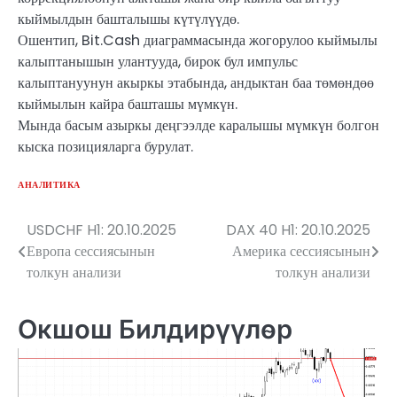
кыймылдын башталышы күтүлүүдө.
Ошентип, Bit.Cash диаграммасында жогорулоо кыймылы
калыптанышын улантууда, бирок бул импульс
калыптануунун акыркы этабында, андыктан баа төмөндөө
кыймылын кайра башташы мүмкүн.
Мында басым азыркы деңгээлде каралышы мүмкүн болгон
кыска позицияларга бурулат.
АНАЛИТИКА
USDCHF H1: 20.10.2025
DAX 40 H1: 20.10.2025
Жазуулар
Европа сессиясынын
Америка сессиясынын
боюнча
толкун анализи
толкун анализи
багыттоо
Окшош Билдирүүлөр