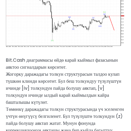
Bit.Cash диаграммасы өйдө карай кыймыл фазасынын
аяктоо сигналдарын көрсөтөт.
Жогорку даражадагы толкун структурасын талдоо кулап
түшкөн клинди көрсөтөт. Бул беш толкундуу түзүлүштүн
ичинде [iv] толкундун пайда болушу аяктап, [v]
толкундун ичинде ылдый карай кыймылдын кайра
башталышы күтүлөт.
Төмөнкү даражадагы толкун структурасында үч эселенген
үчтүн өнүгүүсү белгиленет. Бул түзүлүштө толкундун (z)
пайда болушу аяктап жатат. Мунун фонунда
коррекциялоонун аякташы жана бир кыйла багыттуу