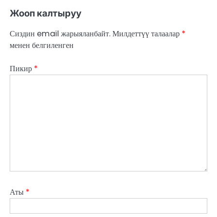
Жооп калтыруу
Сиздин email жарыяланбайт.
Милдеттүү талаалар
*
менен белгиленген
Пикир
*
Аты
*