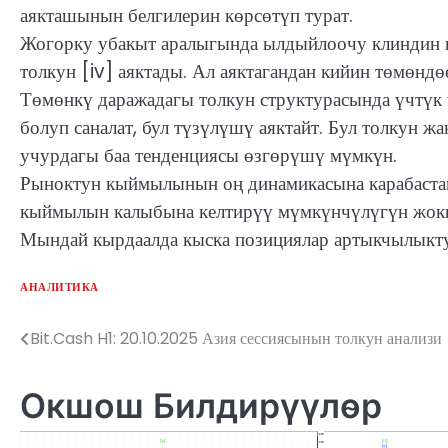
аякташынын белгилерин көрсөтүп турат.
Жогорку убакыт аралыгында ылдыйлоочу клиндин п
толкун [iv] аяктады. Ал аяктагандан кийин төмөндө
Төмөнкү даражадагы толкун структурасында үчтүк 
болуп саналат, бул түзүлүшү аяктайт. Бул толкун 
учурдагы баа тенденциясы өзгөрүшү мүмкүн.
Рыноктун кыймылынын оң динамикасына карабастан
кыймылын калыбына келтирүү мүмкүнчүлүгүн жокк
Мындай кырдаалда кыска позициялар артыкчылыктуу 
АНАЛИТИКА
Bit.Cash H1: 20.10.2025 Азия сессиясынын толкун анализи
Жазуулар
боюнча
Окшош Билдирүүлөр
багыттоо