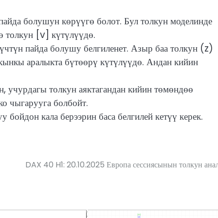
айда болушун көрүүгө болот. Бул толкун моделинде
ө толкун [v] күтүлүүдө.
үчтүн пайда болушу белгиленет. Азыр баа толкун (z)
жакынкы аралыкта бүтөөрү күтүлүүдө. Андан кийин
, учурдагы толкун аяктагандан кийин төмөндөө
о чыгарууга болбойт.
бойдон кала берээрин баса белгилей кетүү керек.
DAX 40 H1: 20.10.2025 Европа сессиясынын толкун ана