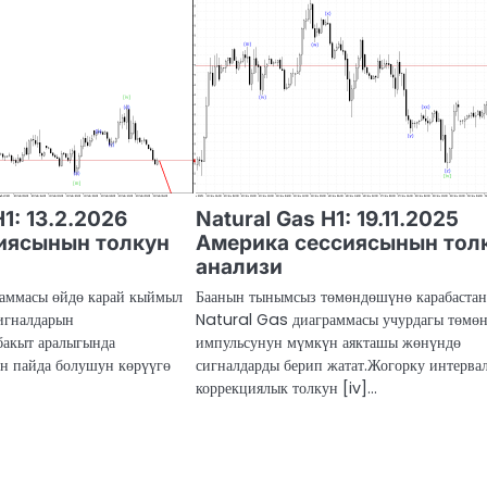
H1: 13.2.2026
Natural Gas H1: 19.11.2025
иясынын толкун
Америка сессиясынын тол
анализи
аммасы өйдө карай кыймыл
Баанын тынымсыз төмөндөшүнө карабастан
игналдарын
Natural Gas диаграммасы учурдагы төмө
бакыт аралыгында
импульсунун мүмкүн аякташы жөнүндө
н пайда болушун көрүүгө
сигналдарды берип жатат.Жогорку интерва
коррекциялык толкун [iv]…