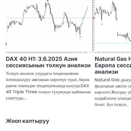
DAX 40 H1: 3.6.2025 Азия
Natural Gas 
сессиясынын толкун анализи
Европа сесс
анализи
Толкун анализи учурдагы тенденциянын
потенциалдуу аякташын көрсөтүп турат, бирок
Natural Gas диагр
рынок төмөндөө тенденциясында калууда.DAX
фазасынын аяктоо с
40 Triple Three толкун түзүмүндө кыймылын
көрсөтөт.Жогорку у
улантууда.…
ылдыйлоочу клинди
болот. Бул толкун…
Жооп калтыруу