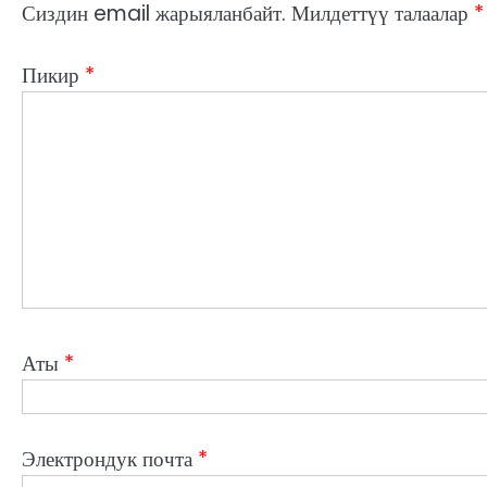
Сиздин email жарыяланбайт.
Милдеттүү талаалар
*
Пикир
*
Аты
*
Электрондук почта
*