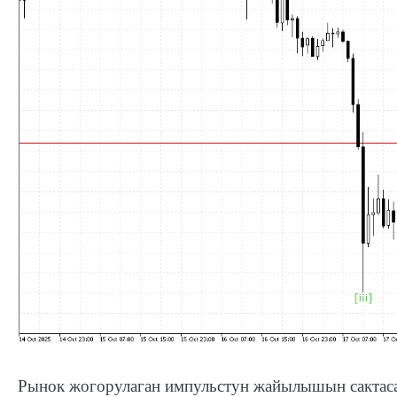
Рынок жогорулаган импульстун жайылышын сактаса