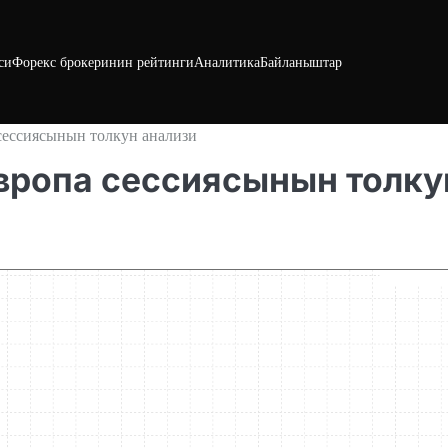
си
Форекс брокеринин рейтинги
Аналитика
Байланыштар
 сессиясынын толкун анализи
 Европа сессиясынын толку