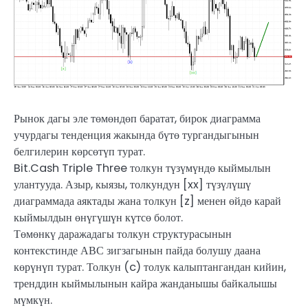
Рынок дагы эле төмөндөп баратат, бирок диаграмма
учурдагы тенденция жакында бүтө тургандыгынын
белгилерин көрсөтүп турат.
Bit.Cash Triple Three толкун түзүмүндө кыймылын
улантууда. Азыр, кыязы, толкундун [xx] түзүлүшү
диаграммада аяктады жана толкун [z] менен өйдө карай
кыймылдын өнүгүшүн күтсө болот.
Төмөнкү даражадагы толкун структурасынын
контекстинде АВС зигзагынын пайда болушу даана
көрүнүп турат. Толкун (c) толук калыптангандан кийин,
тренддин кыймылынын кайра жанданышы байкалышы
мүмкүн.