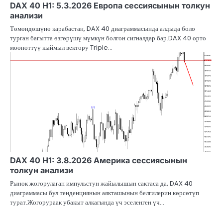
DAX 40 H1: 5.3.2026 Европа сессиясынын толкун
анализи
Төмөндөшүнө карабастан, DAX 40 диаграммасында алдыда боло
турган багытта өзгөрүшү мүмкүн болгон сигналдар бар.DAX 40 орто
мөөнөттүү кыймыл вектору Triple…
DAX 40 H1: 3.8.2026 Америка сессиясынын
толкун анализи
Рынок жогорулаган импульстун жайылышын сактаса да, DAX 40
диаграммасы бул тенденциянын аякташынын белгилерин көрсөтүп
турат.Жогорураак убакыт алкагында үч эселенген үч…