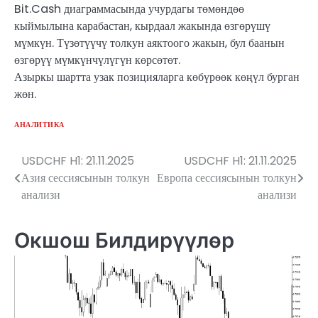
Bit.Cash диаграммасында учурдагы төмөндөө
кыймылына карабастан, кырдаал жакында өзгөрүшү
мүмкүн. Түзөтүүчү толкун аяктоого жакын, бул баанын
өзгөрүү мүмкүнчүлүгүн көрсөтөт.
Азыркы шартта узак позицияларга көбүрөөк көңүл бурган
жөн.
АНАЛИТИКА
USDCHF H1: 21.11.2025
USDCHF H1: 21.11.2025
Жазуулар
Азия сессиясынын толкун
Европа сессиясынын толкун
боюнча
анализи
анализи
багыттоо
Окшош Билдирүүлөр