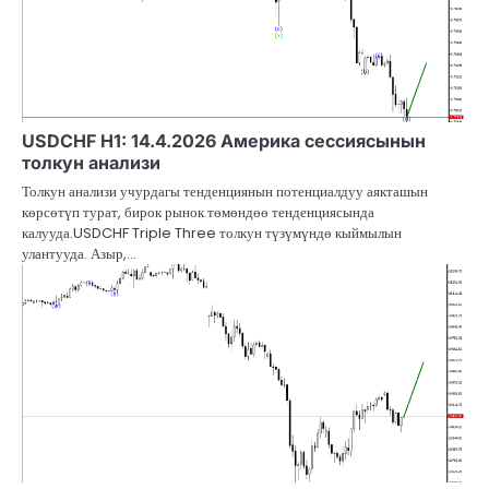
USDCHF H1: 14.4.2026 Америка сессиясынын
толкун анализи
Толкун анализи учурдагы тенденциянын потенциалдуу аякташын
көрсөтүп турат, бирок рынок төмөндөө тенденциясында
калууда.USDCHF Triple Three толкун түзүмүндө кыймылын
улантууда. Азыр,…