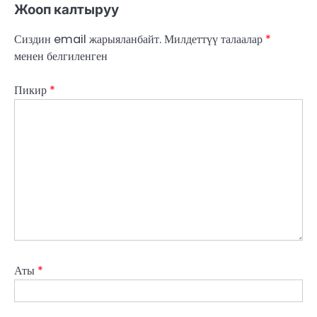
Жооп калтыруу
Сиздин email жарыяланбайт.
Милдеттүү талаалар
*
менен белгиленген
Пикир
*
Аты
*