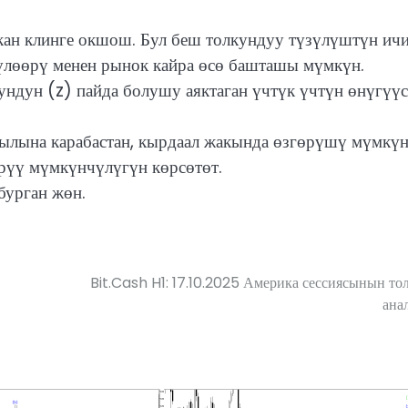
кан клинге окшош. Бул беш толкундуу түзүлүштүн ич
зүлөөрү менен рынок кайра өсө башташы мүмкүн.
ндун (z) пайда болушу аяктаган үчтүк үчтүн өнүгүү
лына карабастан, кырдаал жакында өзгөрүшү мүмкүн
өрүү мүмкүнчүлүгүн көрсөтөт.
бурган жөн.
Bit.Cash H1: 17.10.2025 Америка сессиясынын то
ана