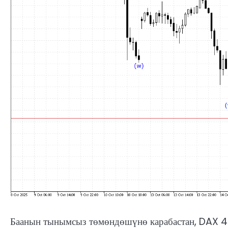
Баанын тынымсыз төмөндөшүнө карабастан, DAX 4