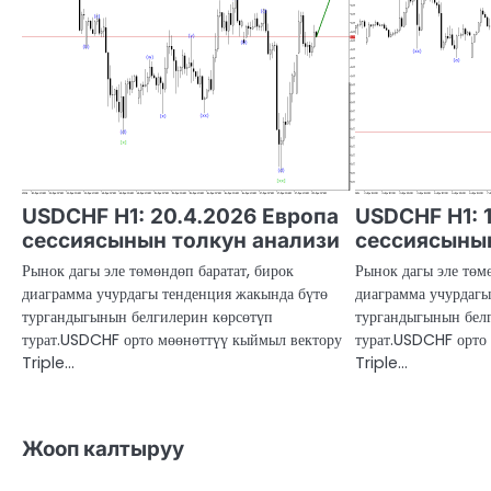
USDCHF H1: 20.4.2026 Европа
USDCHF H1: 
сессиясынын толкун анализи
сессиясынын
Рынок дагы эле төмөндөп баратат, бирок
Рынок дагы эле төм
диаграмма учурдагы тенденция жакында бүтө
диаграмма учурдагы
тургандыгынын белгилерин көрсөтүп
тургандыгынын бел
турат.USDCHF орто мөөнөттүү кыймыл вектору
турат.USDCHF орто
Triple…
Triple…
Жооп калтыруу