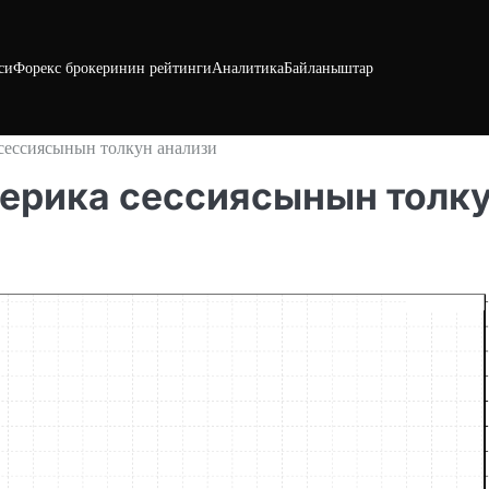
си
Форекс брокеринин рейтинги
Аналитика
Байланыштар
сессиясынын толкун анализи
Америка сессиясынын толк