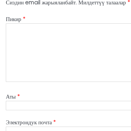
Сиздин email жарыяланбайт.
Милдеттүү талаалар
*
Пикир
*
Аты
*
Электрондук почта
*