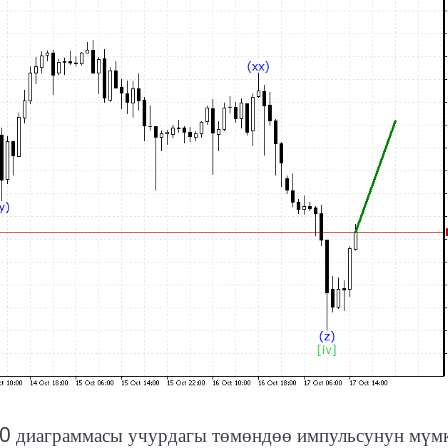
0 диаграммасы учурдагы төмөндөө импульсунун мүм