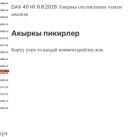
DAX 40 H1: 6.8.2026 Америка сессиясынын толкун
анализи
Акыркы пикирлер
Көрүү үчүн эч кандай комментарийлер жок.
күн