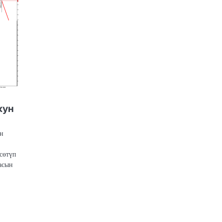
кун
ын
сөтүп
асын