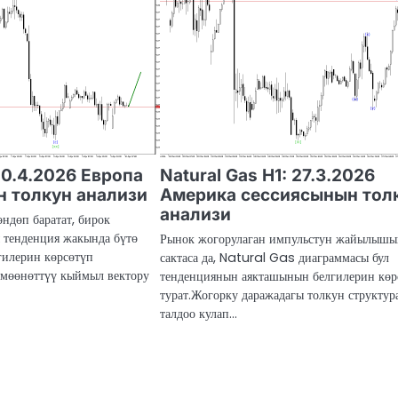
10.4.2026 Европа
Natural Gas H1: 27.3.2026
 толкун анализи
Америка сессиясынын тол
анализи
өндөп баратат, бирок
 тенденция жакында бүтө
Рынок жогорулаган импульстун жайылыш
гилерин көрсөтүп
сактаса да, Natural Gas диаграммасы бул
 мөөнөттүү кыймыл вектору
тенденциянын аякташынын белгилерин көр
турат.Жогорку даражадагы толкун структур
талдоо кулап…