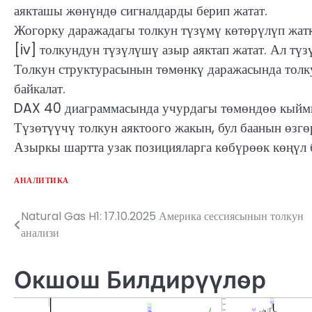
аякташы жөнүндө сигналдарды берип жатат.
Жогорку даражадагы толкун түзүмү көтөрүлүп жат
[iv] толкундун түзүлүшү азыр аяктап жатат. Ал тү
Толкун структурасынын төмөнкү даражасында толку
байкалат.
DAX 40 диаграммасында учурдагы төмөндөө кыймы
Түзөтүүчү толкун аяктоого жакын, бул баанын өзг
Азыркы шартта узак позицияларга көбүрөөк көңүл 
АНАЛИТИКА
Natural Gas H1: 17.10.2025 Америка сессиясынын толкун
Жазуулар
анализи
боюнча
багыттоо
Окшош Билдирүүлөр