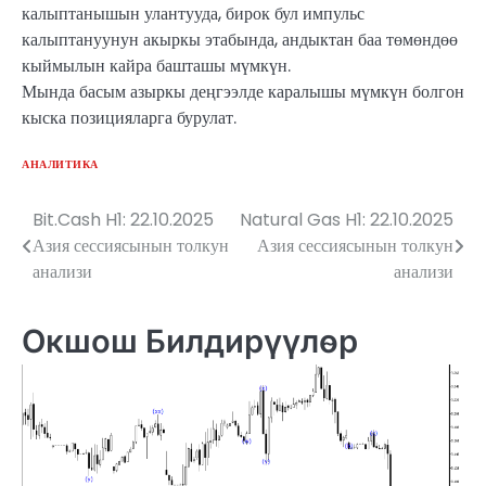
калыптанышын улантууда, бирок бул импульс
калыптануунун акыркы этабында, андыктан баа төмөндөө
кыймылын кайра башташы мүмкүн.
Мында басым азыркы деңгээлде каралышы мүмкүн болгон
кыска позицияларга бурулат.
АНАЛИТИКА
Bit.Cash H1: 22.10.2025
Natural Gas H1: 22.10.2025
Жазуулар
Азия сессиясынын толкун
Азия сессиясынын толкун
боюнча
анализи
анализи
багыттоо
Окшош Билдирүүлөр