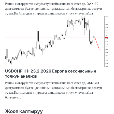
Рынок жогорулаган импульстун жайылышын сактаса да, DAX 40
диаграммасы бул тенденциянын аякташынын белгилерин көрсөтүп
турат.Кыймылдын учурдагы динамикасы үчтүк үчтүн пайда…
USDCHF H1: 23.2.2026 Европа сессиясынын
толкун анализи
Рынок жогорулаган импульстун жайылышын сактаса да, USDCHF
диаграммасы бул тенденциянын аякташынын белгилерин көрсөтүп
турат.Кыймылдын учурдагы динамикасы үчтүк үчтүн пайда
болгонун…
Жооп калтыруу