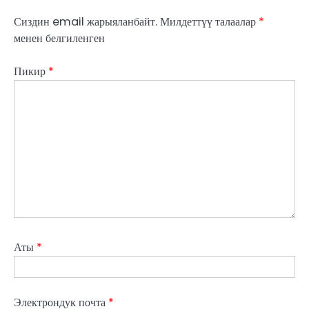
Сиздин email жарыяланбайт.
Милдеттүү талаалар
*
менен белгиленген
Пикир
*
Аты
*
Электрондук почта
*