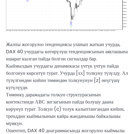
Жалпы жогорулоо тенденциясы уланып жаткан учурда,
DAX 40 учурдагы көтөрүлүш тенденциясынын аякташына
ишарат кылган пайда болгон сигналдар бар.
Кыймылдын учурдагы динамикасы үчтүк үчтүн пайда
болгонун көрсөтүп турат. Учурда [хх] толкуну түзүлдү. Ал
түзүлгөндөн кийин төмөндөө толкунунун [z] өнүгүшү
күтүлүүдө.
Төмөнкү даражадагы толкун структурасынын
контекстинде АВС зигзагынын пайда болушу даана
көрүнүп турат. Толкун (c) толук калыптангандан кийин,
тренддин кыймылынын кайра жанданышы байкалышы
мүмкүн.
Ошентип, DAX 40 диаграммасында жогорулоо кыймылы