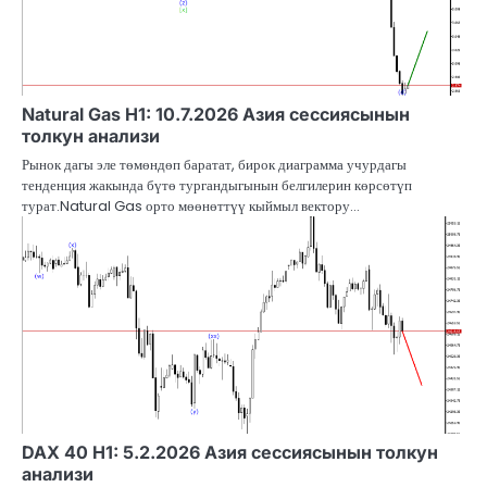
Natural Gas H1: 10.7.2026 Азия сессиясынын
толкун анализи
Рынок дагы эле төмөндөп баратат, бирок диаграмма учурдагы
тенденция жакында бүтө тургандыгынын белгилерин көрсөтүп
турат.Natural Gas орто мөөнөттүү кыймыл вектору…
DAX 40 H1: 5.2.2026 Азия сессиясынын толкун
анализи