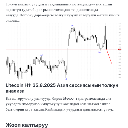
Толкун анализи учурдагы тенденциянын потенциалдуу аякташын
көрсөтүп турат, бирок рынок төмөндөө тенденциясында
калууда.Жогорку даражадагы толкун түзүмү көтөрүлүп жаткан клинге
окшош.…
Litecoin H1: 25.8.2025 Азия сессиясынын толкун
анализи
Баа жогорулоону улантууда, бирок Litecoin диаграммасында сиз
учурдагы жогорулоо импульсунун жакындап келе жаткан аяктоо
белгилерин көрө аласыз.Кыймылдын учурдагы динамикасы үчтүк…
Жооп калтыруу