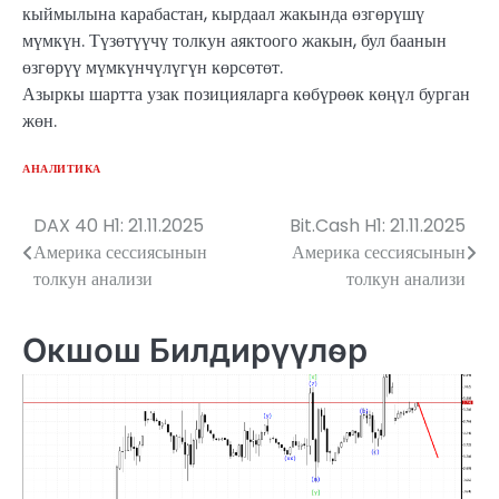
кыймылына карабастан, кырдаал жакында өзгөрүшү
мүмкүн. Түзөтүүчү толкун аяктоого жакын, бул баанын
өзгөрүү мүмкүнчүлүгүн көрсөтөт.
Азыркы шартта узак позицияларга көбүрөөк көңүл бурган
жөн.
АНАЛИТИКА
DAX 40 H1: 21.11.2025
Bit.Cash H1: 21.11.2025
Жазуулар
Америка сессиясынын
Америка сессиясынын
боюнча
толкун анализи
толкун анализи
багыттоо
Окшош Билдирүүлөр