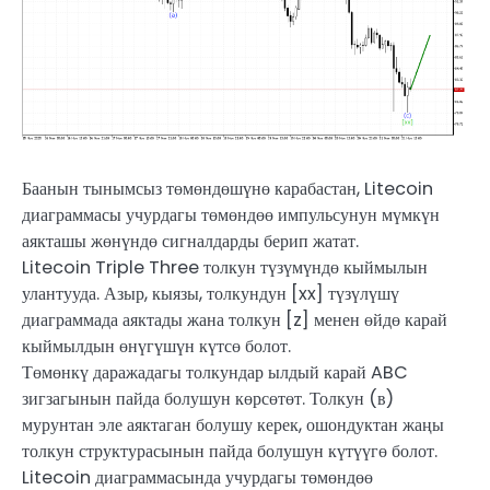
Баанын тынымсыз төмөндөшүнө карабастан, Litecoin
диаграммасы учурдагы төмөндөө импульсунун мүмкүн
аякташы жөнүндө сигналдарды берип жатат.
Litecoin Triple Three толкун түзүмүндө кыймылын
улантууда. Азыр, кыязы, толкундун [xx] түзүлүшү
диаграммада аяктады жана толкун [z] менен өйдө карай
кыймылдын өнүгүшүн күтсө болот.
Төмөнкү даражадагы толкундар ылдый карай ABC
зигзагынын пайда болушун көрсөтөт. Толкун (в)
мурунтан эле аяктаган болушу керек, ошондуктан жаңы
толкун структурасынын пайда болушун күтүүгө болот.
Litecoin диаграммасында учурдагы төмөндөө