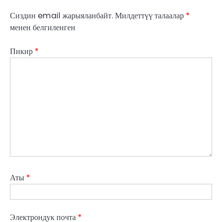
Сиздин email жарыяланбайт.
Милдеттүү талаалар
*
менен белгиленген
Пикир
*
Аты
*
Электрондук почта
*