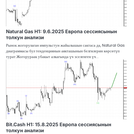
Natural Gas H1: 9.6.2025 Европа сессиясынын
толкун анализи
Рынок жогорулаган импульстун жайылышын сактаса да, Natural Gas
диаграммасы бул тенденциянын аякташынын белгилерин көрсөтүп
турат.Жогорураак убакыт алкагында үч эселенген үч…
Bit.Cash H1: 15.8.2025 Европа сессиясынын
толкун анализи