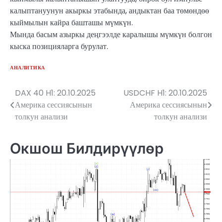
калыптануунун акыркы этабында, андыктан баа төмөндөө
кыймылын кайра башташы мүмкүн.
Мында басым азыркы деңгээлде каралышы мүмкүн болгон
кыска позицияларга бурулат.
АНАЛИТИКА
DAX 40 H1: 20.10.2025
USDCHF H1: 20.10.2025
Жазуулар
Америка сессиясынын
Америка сессиясынын
боюнча
толкун анализи
толкун анализи
багыттоо
Окшош Билдирүүлөр