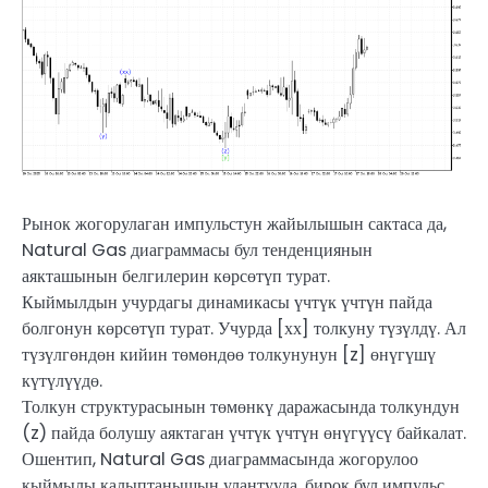
Рынок жогорулаган импульстун жайылышын сактаса да,
Natural Gas диаграммасы бул тенденциянын
аякташынын белгилерин көрсөтүп турат.
Кыймылдын учурдагы динамикасы үчтүк үчтүн пайда
болгонун көрсөтүп турат. Учурда [хх] толкуну түзүлдү. Ал
түзүлгөндөн кийин төмөндөө толкунунун [z] өнүгүшү
күтүлүүдө.
Толкун структурасынын төмөнкү даражасында толкундун
(z) пайда болушу аяктаган үчтүк үчтүн өнүгүүсү байкалат.
Ошентип, Natural Gas диаграммасында жогорулоо
кыймылы калыптанышын улантууда, бирок бул импульс