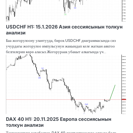
USDCHF H1: 15.1.2026 Азия сессиясынын толкун
анализи
Баа жогорулоону улантууда, бирок USDCHF диаграммасында сиз
учурдагы жогорулоо импульсунун жакындап келе жаткан аяктоо
белгилерин көрө аласыз.Жогорураак убакыт алкагында үч…
DAX 40 H1: 20.11.2025 Европа сессиясынын
толкун анализи
Төмөндөшүнө карабастан, DAX 40 диаграммасында алдыда боло