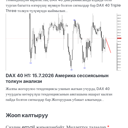
турган багытта өзгөрүшү мүмкүн болгон сигналдар бар.DAX 40 Triple
Three толкун түзүмүндө кыймылын…
DAX 40 H1: 15.7.2026 Америка сессиясынын
толкун анализи
Жалпы жогорулоо тенденциясы уланып жаткан учурда, DAX 40
учурдагы көтөрүлүш тенденциясынын аякташына ишарат кылган
пайда болгон сигналдар бар.Жогорураак убакыт алкагында…
Жооп калтыруу
Сиздин email жарыяланбайт.
Милдеттүү талаалар
*