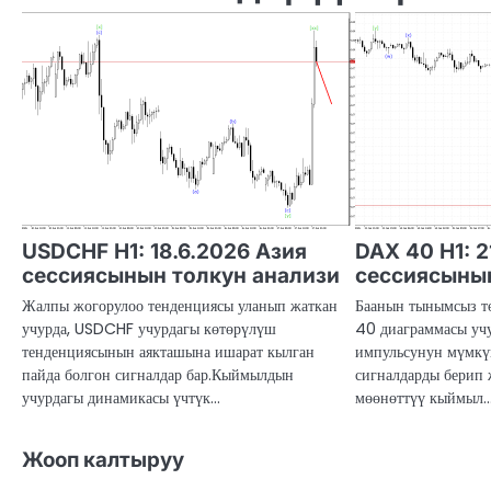
USDCHF H1: 18.6.2026 Азия
DAX 40 H1: 2
сессиясынын толкун анализи
сессиясынын
Жалпы жогорулоо тенденциясы уланып жаткан
Баанын тынымсыз т
учурда, USDCHF учурдагы көтөрүлүш
40 диаграммасы уч
тенденциясынын аякташына ишарат кылган
импульсунун мүмкү
пайда болгон сигналдар бар.Кыймылдын
сигналдарды берип
учурдагы динамикасы үчтүк…
мөөнөттүү кыймыл
Жооп калтыруу