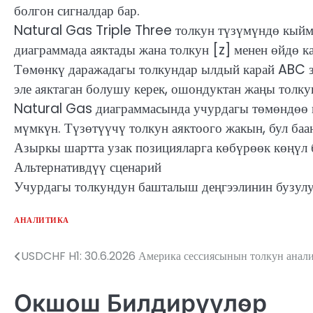
болгон сигналдар бар.
Natural Gas Triple Three толкун түзүмүндө кыйм
диаграммада аяктады жана толкун [z] менен өйдө 
Төмөнкү даражадагы толкундар ылдый карай ABC з
эле аяктаган болушу керек, ошондуктан жаңы толк
Natural Gas диаграммасында учурдагы төмөндөө 
мүмкүн. Түзөтүүчү толкун аяктоого жакын, бул ба
Азыркы шартта узак позицияларга көбүрөөк көңүл 
Альтернативдүү сценарий
Учурдагы толкундун башталыш деңгээлинин бузулу
АНАЛИТИКА
USDCHF H1: 30.6.2026 Америка сессиясынын толкун анал
Жазуулар
боюнча
Окшош Билдирүүлөр
багыттоо