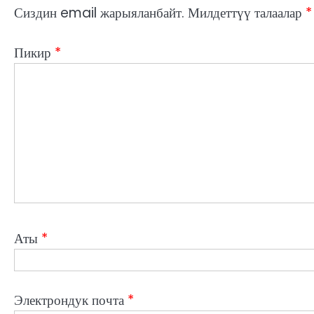
Сиздин email жарыяланбайт.
Милдеттүү талаалар
*
Пикир
*
Аты
*
Электрондук почта
*