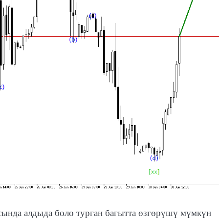
ында алдыда боло турган багытта өзгөрүшү мүмкүн