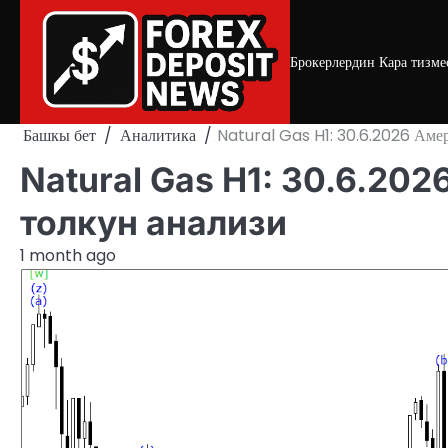
Skip
to
content
Брокерлердин Кара тизме
Башкы бет
Аналитика
Natural Gas H1: 30.6.2026 Аме
Natural Gas H1: 30.6.2
толкун анализи
1 month ago