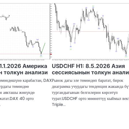
1.1.2026 Америка
USDCHF H1: 8.5.2026 Азия
 толкун анализи
сессиясынын толкун анал
өмөндөшүнө карабастан, DAX
Рынок дагы эле төмөндөп баратат, бирок
урдагы төмөндөө
диаграмма учурдагы тенденция жакында бү
н аякташы жөнүндө
тургандыгынын белгилерин көрсөтүп
 жатат.DAX 40 орто
турат.USDCHF орто мөөнөттүү кыймыл век
…
Triple…