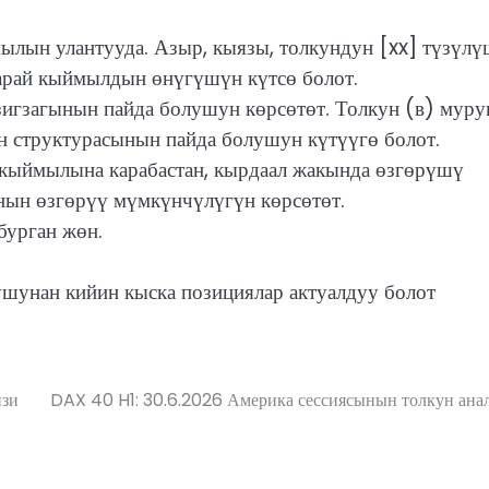
ылын улантууда. Азыр, кыязы, толкундун [xx] түзүл
карай кыймылдын өнүгүшүн күтсө болот.
игзагынын пайда болушун көрсөтөт. Толкун (в) муру
ун структурасынын пайда болушун күтүүгө болот.
кыймылына карабастан, кырдаал жакында өзгөрүшү
анын өзгөрүү мүмкүнчүлүгүн көрсөтөт.
бурган жөн.
шунан кийин кыска позициялар актуалдуу болот
изи
DAX 40 H1: 30.6.2026 Америка сессиясынын толкун ана