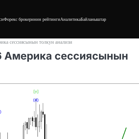
си
Форекс брокеринин рейтинги
Аналитика
Байланыштар
рика сессиясынын толкун анализи
026 Америка сессиясынын