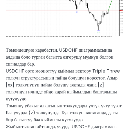
Төмөндөшүнө карабастан, USDCHF диаграммасында
алдыда боло турган багытта өзгөрүшү мүмкүн болгон
сигналдар бар.
USDCHF орто мөөнөттүү кыймыл вектору Triple Three
толкун структурасынын пайда болушун көрсөтөт. Азыр
[xx] толкунунун пайда болушу аяктады жана [z]
толкундун ичинде өйдө карай кыймылдын башталышы
күтүлүүдө.
Төмөнкү убакыт алкагынын толкундары үчтүк үчтү түзөт.
Баа учурда (z) толкунунда. Бул толкун аяктаганда, дагы
бир багыттуу баа кыймылы күтүлүүдө.
Жыйынтыктап айтканда, учурда USDCHF диаграммасы