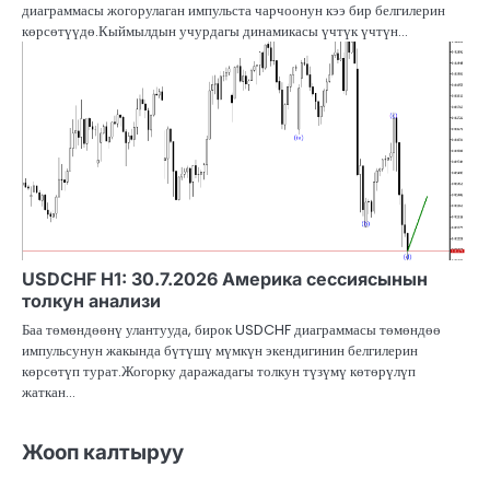
диаграммасы жогорулаган импульста чарчоонун кээ бир белгилерин
көрсөтүүдө.Кыймылдын учурдагы динамикасы үчтүк үчтүн…
USDCHF H1: 30.7.2026 Америка сессиясынын
толкун анализи
Баа төмөндөөнү улантууда, бирок USDCHF диаграммасы төмөндөө
импульсунун жакында бүтүшү мүмкүн экендигинин белгилерин
көрсөтүп турат.Жогорку даражадагы толкун түзүмү көтөрүлүп
жаткан…
Жооп калтыруу