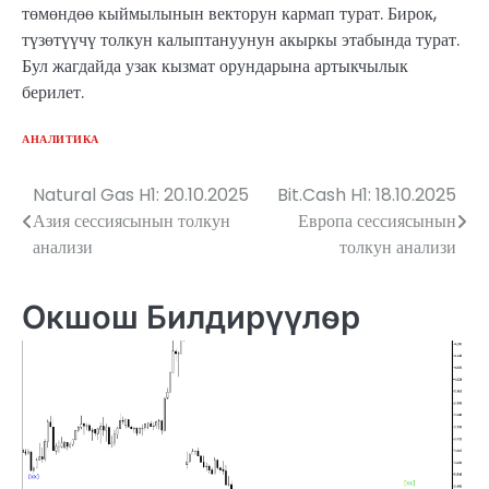
төмөндөө кыймылынын векторун кармап турат. Бирок,
түзөтүүчү толкун калыптануунун акыркы этабында турат.
Бул жагдайда узак кызмат орундарына артыкчылык
берилет.
АНАЛИТИКА
Natural Gas H1: 20.10.2025
Bit.Cash H1: 18.10.2025
Жазуулар
Азия сессиясынын толкун
Европа сессиясынын
боюнча
анализи
толкун анализи
багыттоо
Окшош Билдирүүлөр