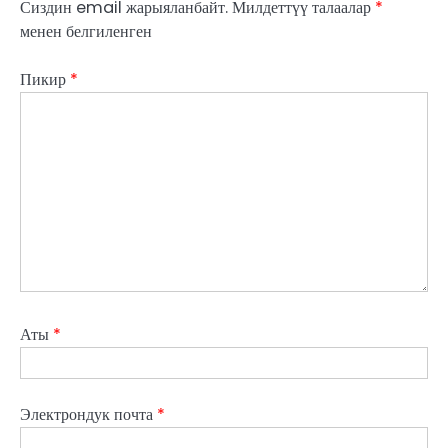
Сиздин email жарыяланбайт.
Милдеттүү талаалар
*
менен белгиленген
Пикир
*
Аты
*
Электрондук почта
*