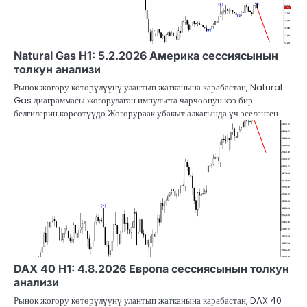
Natural Gas H1: 5.2.2026 Америка сессиясынын
толкун анализи
Рынок жогору көтөрүлүүнү улантып жатканына карабастан, Natural
Gas диаграммасы жогорулаган импульста чарчоонун кээ бир
белгилерин көрсөтүүдө.Жогорураак убакыт алкагында үч эселенген…
DAX 40 H1: 4.8.2026 Европа сессиясынын толкун
анализи
Рынок жогору көтөрүлүүнү улантып жатканына карабастан, DAX 40