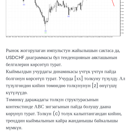
Рынок жогорулаган импульстун жайылышын сактаса да,
USDCHF диаграммасы бул тенденциянын аякташынын
белгилерин көрсөтүп турат.
Кыймылдын учурдагы динамикасы үчтүк үчтүн пайда
болгонун көрсөтүп турат. Учурда [хх] толкуну түзүлдү. Ал
түзүлгөндөн кийин төмөндөө толкунунун [z] өнүгүшү
күтүлүүдө.
Төмөнкү даражадагы толкун структурасынын
контекстинде АВС зигзагынын пайда болушу даана
көрүнүп турат. Толкун (c) толук калыптангандан кийин,
тренддин кыймылынын кайра жанданышы байкалышы
мүмкүн.