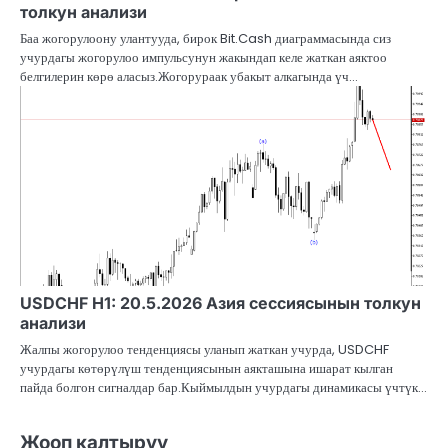
толкун анализи
Баа жогорулоону улантууда, бирок Bit.Cash диаграммасында сиз
учурдагы жогорулоо импульсунун жакындап келе жаткан аяктоо
белгилерин көрө аласыз.Жогорураак убакыт алкагында үч…
USDCHF H1: 20.5.2026 Азия сессиясынын толкун
анализи
Жалпы жогорулоо тенденциясы уланып жаткан учурда, USDCHF
учурдагы көтөрүлүш тенденциясынын аякташына ишарат кылган
пайда болгон сигналдар бар.Кыймылдын учурдагы динамикасы үчтүк…
Жооп калтыруу