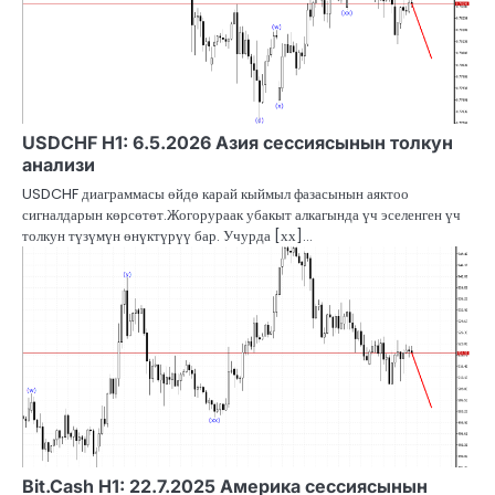
USDCHF H1: 6.5.2026 Азия сессиясынын толкун
анализи
USDCHF диаграммасы өйдө карай кыймыл фазасынын аяктоо
сигналдарын көрсөтөт.Жогорураак убакыт алкагында үч эселенген үч
толкун түзүмүн өнүктүрүү бар. Учурда [хх]…
Bit.Cash H1: 22.7.2025 Америка сессиясынын