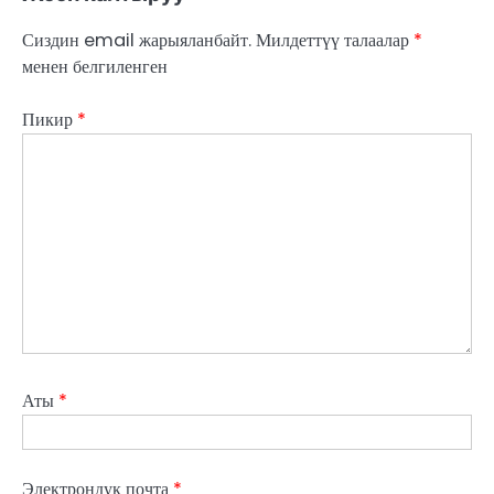
Сиздин email жарыяланбайт.
Милдеттүү талаалар
*
менен белгиленген
Пикир
*
Аты
*
Электрондук почта
*