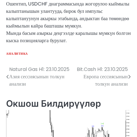
Ошентип, USDCHF диаграммасында жогорулоо кыймылы
калыптанышын улантууда, бирок бул импульс
калыптануунун акыркы этабында, андыктан баа төмөндөө
кыймылын кайра башташы мүмкүн.
Мында басым азыркы деңгээлде каралышы мүмкүн болгон
кыска позицияларга бурулат.
АНАЛИТИКА
Natural Gas H1: 23.10.2025
Bit.Cash H1: 23.10.2025
Жазуулар
Азия сессиясынын толкун
Европа сессиясынын
боюнча
анализи
толкун анализи
багыттоо
Окшош Билдирүүлөр