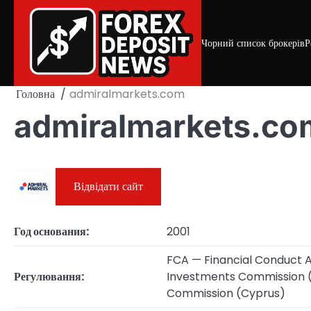
Skip
to
content
Чорний список брокерів
Р
Головна
admiralmarkets.com
admiralmarkets.co
Відвідати сайт
Год основания:
2001
FCA — Financial Conduct A
Регулювання:
Investments Commission (
Commission (Cyprus)