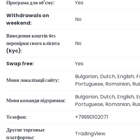
Програма для об'єму:
Yes
Withdrawals on
No
weekend:
Виведення коштів без
перевірки свого клієнта
No
(kyc):
Swap free:
Yes
Bulgarian, Dutch, English, F
Мови локалізації сайту:
Portuguese, Romanian, Rus
Bulgarian, Dutch, English, E
Мови команди підтримки:
Portuguese, Romanian, Rus
Телефон:
+79990102071
Другие торговые
TradingView
платформы: