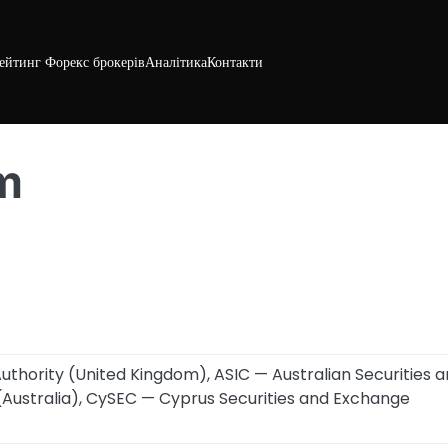
ейтинг Форекс брокерів
Аналітика
Контакти
m
uthority (United Kingdom), ASIC — Australian Securities 
Australia), CySEC — Cyprus Securities and Exchange