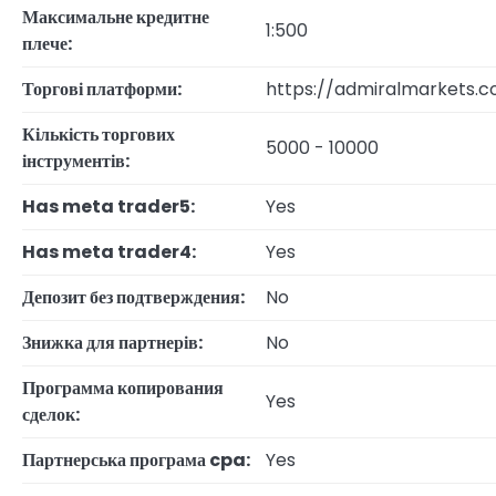
Максимальне кредитне
1:500
плече:
Торгові платформи:
https://admiralmarkets.
Кількість торгових
5000 - 10000
інструментів:
Has meta trader5:
Yes
Has meta trader4:
Yes
Депозит без подтверждения:
No
Знижка для партнерів:
No
Программа копирования
Yes
сделок:
Партнерська програма cpa:
Yes