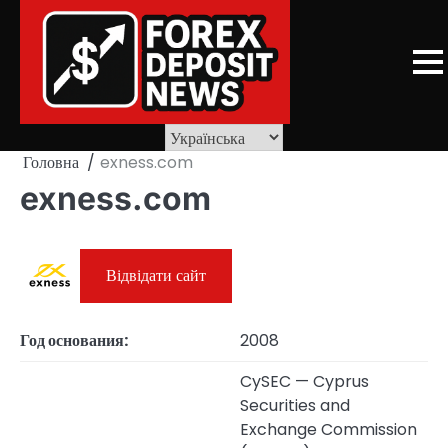
Skip
to
content
Головна
exness.com
exness.com
Відвідати сайт
Год основания:
2008
CySEC — Cyprus
Securities and
Exchange Commission