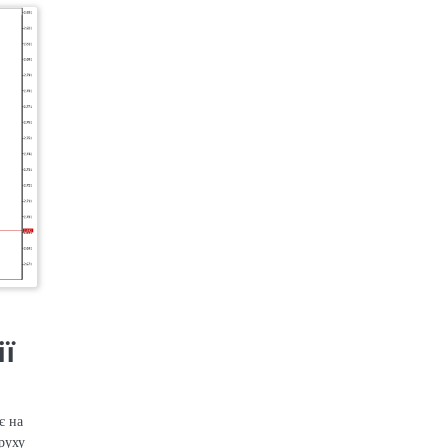
ії
є на
руху