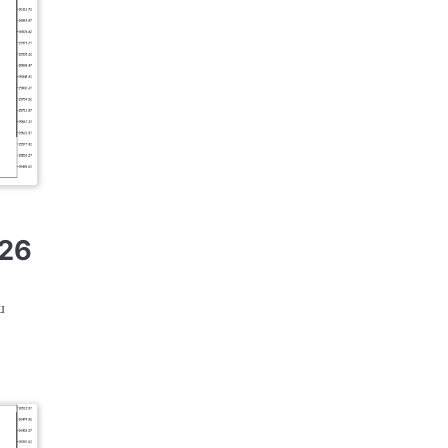
026
ш