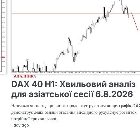
АНАЛІТИКА
DAX 40 H1: Хвильовий аналіз
для азіатської сесії 6.8.2026
Незважаючи на те, що ринок продовжує рухатися вище, графік D
демонструє деякі ознаки згасання висхідного руху.Існує розвиток
потрійної трихвильової…
1 day ago