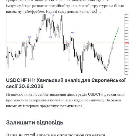
імпульсу.Існує розвиток потрійної трихвильової структури на більш
високому таймфрейме. Наразі сформована хвиля [xx].…
USDCHF H1: Хвильовий аналіз для Європейської
сесії 30.6.2026
Незважаючи на постійне зниження ціни, графік USDCHF дає сигнали
про можливе завершення поточного низхідного імпульсу.На більш
високому інтервалі продовжує формуватися…
Залишити відповідь
Ваша e-mail адреса не оприлюднюватиметься.