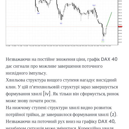
Незважаючи на постійне зниження ціни, графік DAX 40
дає сигнали про можливе завершення поточного
низхідного імпульсу.
Хвильова структура вищого ступеня нагадує висхідний
клин. У цій п’ятихвильовій структурі зараз завершується
формування хвилі [iv]. Як тільки він сформується, ринок
може знову почати рости.
На нижчому ступені структури хвилі видно розвиток
потрійної трійки, де завершилося формування хвилі (z).
Незважаючи на поточний рух вниз на графіку DAX 40,
незабаром ситуація може змінитися. Корекційна хвиля