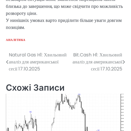
близька до завершення, що може свідчити про можливість
розвороту ціни.
У нинішніх умовах варто приділити більше уваги довгим
позиціям.
АНАЛІТИКА
Natural Gas H1: Хвильовий
Bit.Cash H1: Хвильовий
Навігація
аналіз для американської
аналіз для американської
записів
сесії 17.10.2025
сесії 17.10.2025
Схожі Записи