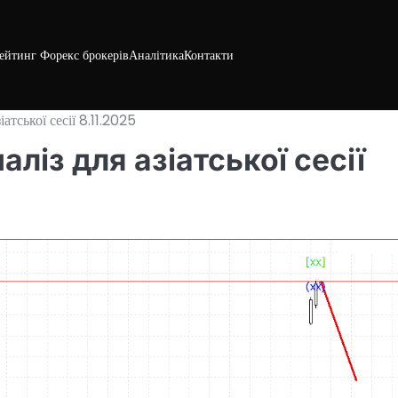
ейтинг Форекс брокерів
Аналітика
Контакти
атської сесії 8.11.2025
аліз для азіатської сесії