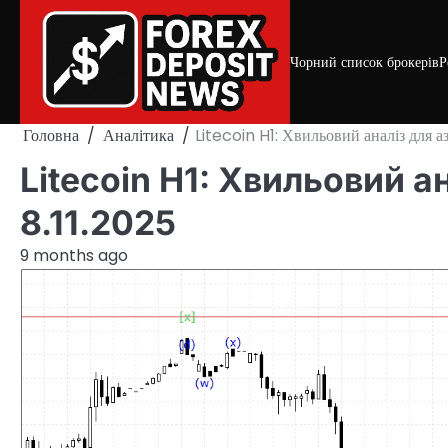
Skip
to
content
Чорний список брокерів
Р
Головна
Аналітика
Litecoin H1: Хвильовий аналіз для азі
Litecoin H1: Хвильовий ан
8.11.2025
9 months ago