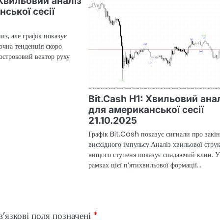
Хвильовий аналіз
ської сесії
из, але графік показує
очна тенденція скоро
остроковий вектор руху
…
Bit.Cash H1: Хвильовий ана
для американської сесії
21.10.2025
Графік Bit.Cash показує сигнали про закі
висхідного імпульсу.Аналіз хвильової стру
вищого ступеня показує спадаючий клин. 
рамках цієї п’ятихвильової формації…
’язкові поля позначені
*