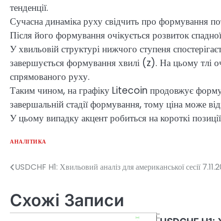
тенденції.
Сучасна динаміка руху свідчить про формування пот
Після його формування очікується розвиток спадної 
У хвильовій структурі нижчого ступеня спостерігаєт
завершується формування хвилі (z). На цьому тлі оч
спрямованого руху.
Таким чином, на графіку Litecoin продовжує формув
завершальній стадії формування, тому ціна може ві
У цьому випадку акцент робиться на короткі позиції
АНАЛІТИКА
USDCHF H1: Хвильовий аналіз для американської сесії 7.11.
Навігація
записів
Схожі Записи