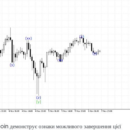
ecoin демонструє ознаки можливого завершення цієї