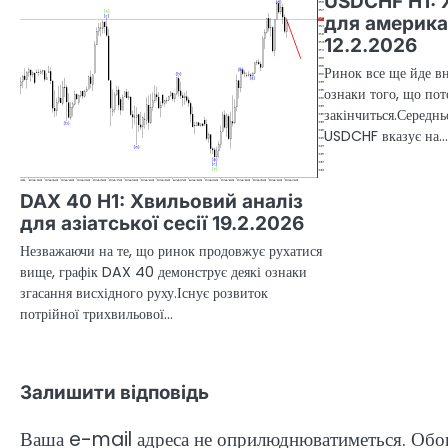
USDCHF H1: 
для американ
12.2.2026
Ринок все ще йде вн
ознаки того, що пот
закінчиться.Середнь
USDCHF вказує на
DAX 40 H1: Хвильовий аналіз
для азіатської сесії 19.2.2026
Незважаючи на те, що ринок продовжує рухатися
вище, графік DAX 40 демонструє деякі ознаки
згасання висхідного руху.Існує розвиток
потрійної трихвильової…
Залишити відповідь
Ваша e-mail адреса не оприлюднюватиметься.
Обов