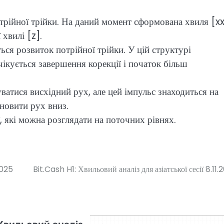
рійної трійки. На даний момент сформована хвиля [xx
хвилі [z].
ься розвиток потрійної трійки. У цій структурі
ікується завершення корекції і початок більш
атися висхідний рух, але цей імпульс знаходиться на
дновити рух вниз.
, які можна розглядати на поточних рівнях.
2025
Bit.Cash H1: Хвильовий аналіз для азіатської сесії 8.11.