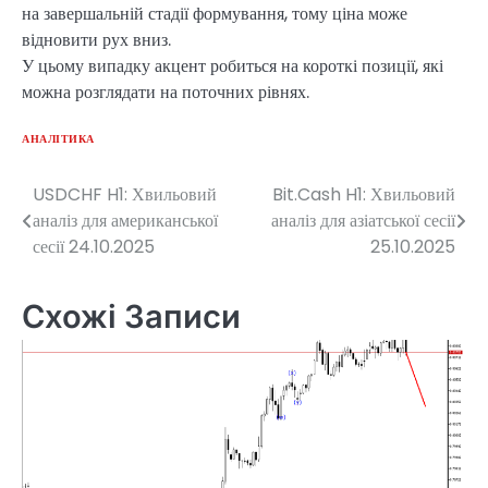
на завершальній стадії формування, тому ціна може
відновити рух вниз.
У цьому випадку акцент робиться на короткі позиції, які
можна розглядати на поточних рівнях.
АНАЛІТИКА
USDCHF H1: Хвильовий
Bit.Cash H1: Хвильовий
Навігація
аналіз для американської
аналіз для азіатської сесії
записів
сесії 24.10.2025
25.10.2025
Схожі Записи