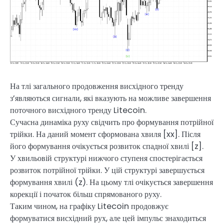
На тлі загального продовження висхідного тренду
з’являються сигнали, які вказують на можливе завершення
поточного висхідного тренду Litecoin.
Сучасна динаміка руху свідчить про формування потрійної
трійки. На даний момент сформована хвиля [xx]. Після
його формування очікується розвиток спадної хвилі [z].
У хвильовій структурі нижчого ступеня спостерігається
розвиток потрійної трійки. У цій структурі завершується
формування хвилі (z). На цьому тлі очікується завершення
корекції і початок більш спрямованого руху.
Таким чином, на графіку Litecoin продовжує
формуватися висхідний рух, але цей імпульс знаходиться