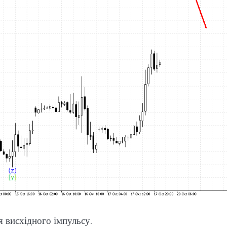
 висхідного імпульсу.