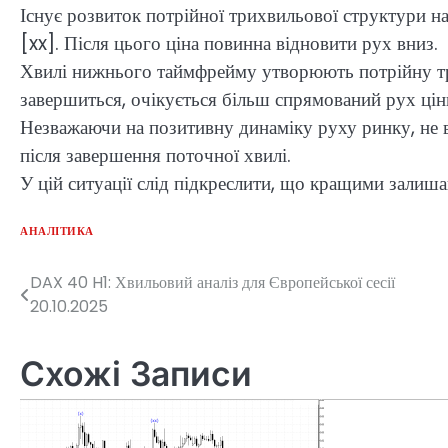
Існує розвиток потрійної трихвильової структури 
[xx]. Після цього ціна повинна відновити рух вниз.
Хвилі нижнього таймфрейму утворюють потрійну трій
завершиться, очікується більш спрямований рух цін
Незважаючи на позитивну динаміку руху ринку, не 
після завершення поточної хвилі.
У цій ситуації слід підкреслити, що кращими залиша
АНАЛІТИКА
DAX 40 H1: Хвильовий аналіз для Європейської сесії
Навігація
20.10.2025
записів
Схожі Записи