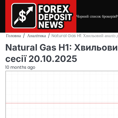
Skip
to
content
Чорний список брокерів
Р
Головна
Аналітика
Natural Gas H1: Хвильовий аналіз д
Natural Gas H1: Хвильов
сесії 20.10.2025
10 months ago