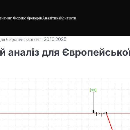
ейтинг Форекс брокерів
Аналітика
Контакти
ля Європейської сесії 20.10.2025
ий аналіз для Європейсько