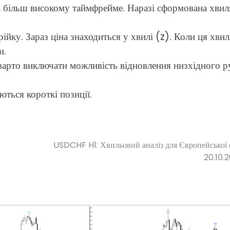
на більш високому таймфрейме. Наразі сформована хвил
ку. Зараз ціна знаходиться у хвилі (z). Коли ця хвил
и.
варто виключати можливість відновлення низхідного р
ються короткі позиції.
USDCHF H1: Хвильовий аналіз для Європейської с
20.10.