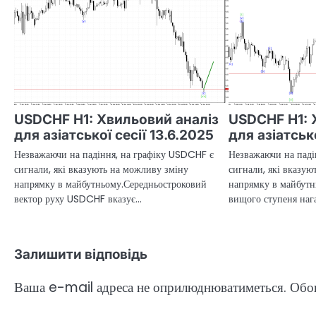
USDCHF H1: Хвильовий аналіз
USDCHF H1: 
для азіатської сесії 13.6.2025
для азіатсько
Незважаючи на падіння, на графіку USDCHF є
Незважаючи на паді
сигнали, які вказують на можливу зміну
сигнали, які вказую
напрямку в майбутньому.Середньостроковий
напрямку в майбутн
вектор руху USDCHF вказує…
вищого ступеня наг
Залишити відповідь
Ваша e-mail адреса не оприлюднюватиметься.
Обов