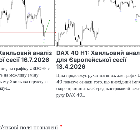
Хвильовий аналіз
DAX 40 H1: Хвильовий анал
ї сесії 16.7.2026
для Європейської сесії
13.4.2026
ння, на графіку USDCHF є
ть на можливу зміну
Ціна продовжує рухатися вниз, але графік
ьому.Хвильова структура
40 показує ознаки того, що низхідний імп
адує…
скоро припиниться.Середньостроковий век
руху DAX 40…
’язкові поля позначені
*