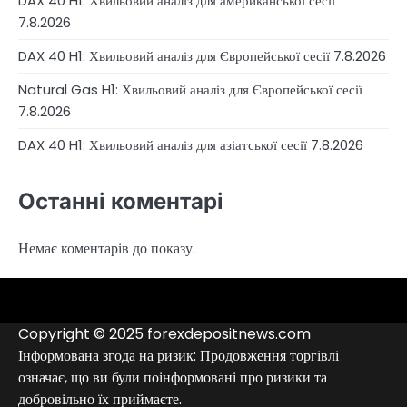
DAX 40 H1: Хвильовий аналіз для американської сесії
7.8.2026
DAX 40 H1: Хвильовий аналіз для Європейської сесії 7.8.2026
Natural Gas H1: Хвильовий аналіз для Європейської сесії
7.8.2026
DAX 40 H1: Хвильовий аналіз для азіатської сесії 7.8.2026
Останні коментарі
Немає коментарів до показу.
4RunnerForex
4XP
admiralmarkets.com
alpari.com
avatrade.com
deriv.com
etoro.com
exness.com
fbs.com
finam.ru
forextime.com
fpmarkets.com
FTX
fxpro.com
FxPulp
hfeu.com
home.saxo
icmarkets.com
ig.com
interactivebrokers.com
Investizo
londontradingindex.com
naga.com
nordfx.com
pepperstone.com
roboforex.com
Rodeler
SkyFx
tickmill.com
TriumphFX
weltrade.com
wongaafx.com
xm.com
Аналітика
Контакти
Рейтинг
Чорний
Форекс
список
Copyright © 2025 forexdepositnews.com
брокерів
брокерів
Інформована згода на ризик: Продовження торгівлі
означає, що ви були поінформовані про ризики та
добровільно їх приймаєте.