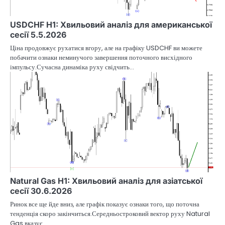
USDCHF H1: Хвильовий аналіз для американської
сесії 5.5.2026
Ціна продовжує рухатися вгору, але на графіку USDCHF ви можете
побачити ознаки неминучого завершення поточного висхідного
імпульсу.Сучасна динаміка руху свідчить…
Natural Gas H1: Хвильовий аналіз для азіатської
сесії 30.6.2026
Ринок все ще йде вниз, але графік показує ознаки того, що поточна
тенденція скоро закінчиться.Середньостроковий вектор руху Natural
Gas вказує…