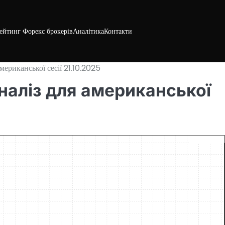
ейтинг Форекс брокерів
Аналітика
Контакти
ериканської сесії 21.10.2025
наліз для американської