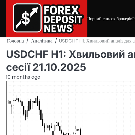
Skip
to
content
Чорний список брокерів
Р
Головна
Аналітика
USDCHF H1: Хвильовий аналіз для ам
USDCHF H1: Хвильовий а
сесії 21.10.2025
10 months ago