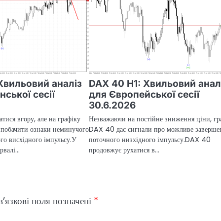
Хвильовий аналіз
DAX 40 H1: Хвильовий анал
ської сесії
для Європейської сесії
30.6.2026
тися вгору, але на графіку
Незважаючи на постійне зниження ціни, гр
побачити ознаки неминучого
DAX 40 дає сигнали про можливе заверше
го висхідного імпульсу.У
поточного низхідного імпульсу.DAX 40
ервалі…
продовжує рухатися в…
’язкові поля позначені
*