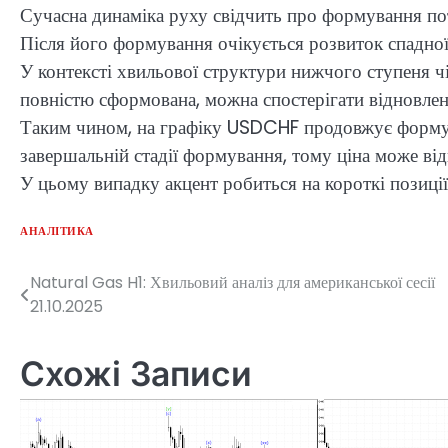
Сучасна динаміка руху свідчить про формування пот
Після його формування очікується розвиток спадної 
У контексті хвильової структури нижчого ступеня ч
повністю сформована, можна спостерігати відновлен
Таким чином, на графіку USDCHF продовжує формува
завершальній стадії формування, тому ціна може ві
У цьому випадку акцент робиться на короткі позиції
АНАЛІТИКА
Natural Gas H1: Хвильовий аналіз для американської сесії
Навігація
21.10.2025
записів
Схожі Записи