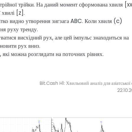
рійної трійки. На даний момент сформована хвиля [xx
хвилі [z].
ітко видно утворення зигзага ABC. Коли хвиля (c)
ня руху тренду.
тися висхідний рух, але цей імпульс знаходиться на
дновити рух вниз.
, які можна розглядати на поточних рівнях.
Bit.Cash H1: Хвильовий аналіз для азіатської с
22.10.