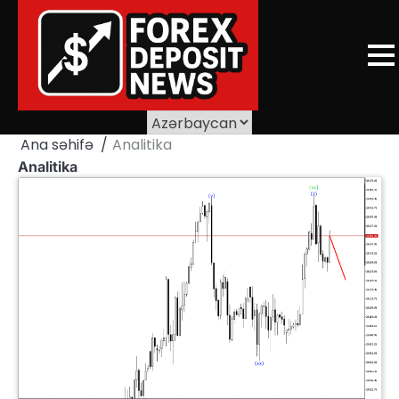
Skip
to
content
Ana səhifə
Analitika
Analitika