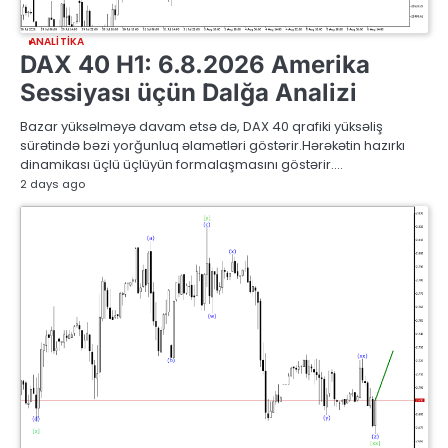
ANALITIKA
DAX 40 H1: 6.8.2026 Amerika
Sessiyası üçün Dalğa Analizi
Bazar yüksəlməyə davam etsə də, DAX 40 qrafiki yüksəliş
sürətində bəzi yorğunluq əlamətləri göstərir.Hərəkətin hazırkı
dinamikası üçlü üçlüyün formalaşmasını göstərir.…
2 days ago