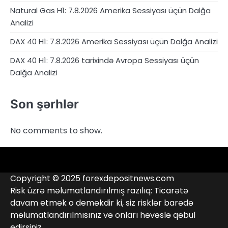
Natural Gas H1: 7.8.2026 Amerika Sessiyası üçün Dalğa
Analizi
DAX 40 H1: 7.8.2026 Amerika Sessiyası üçün Dalğa Analizi
DAX 40 H1: 7.8.2026 tarixində Avropa Sessiyası üçün
Dalğa Analizi
Son şərhlər
No comments to show.
4RunnerForex
4XP
admiralmarkets.com
alpari.com
Analitika
avatrade.com
Brokerlər
deriv.com
etoro.com
exness.com
fbs.com
finam.ru
Forex
forextime.com
fpmarkets.com
FTX
fxpro.com
FxPulp
hfeu.com
home.saxo
icmarkets.com
ig.com
interactivebrokers.com
Investizo
Kontaktlar
londontradingindex.com
naga.com
nordfx.com
pepperstone.com
roboforex.com
Rodeler
SkyFx
tickmill.com
TriumphFX
weltrade.com
wongaafx.com
xm.com
Qara
Broker
Copyright © 2025 forexdepositnews.com
Siyahısı
Reytinqi
Risk üzrə məlumatlandırılmış razılıq: Ticarətə
davam etmək o deməkdir ki, siz risklər barədə
məlumatlandırılmısınız və onları həvəslə qəbul
edirsiniz.