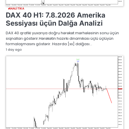
ANALITIKA
DAX 40 H1: 7.8.2026 Amerika
Sessiyası üçün Dalğa Analizi
DAX 40 qrafiki yuxarıya doğru hərəkət mərhələsinin sonu üçün
siqnalları göstərir.Hərəkətin hazırkı dinamikası üçlü üçlüyün
formalaşmasını göstərir. Hazırda [xx] dalğası…
1 day ago