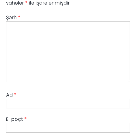
sahələr
*
ilə işarələnmişdir
Şərh
*
Ad
*
E-poçt
*