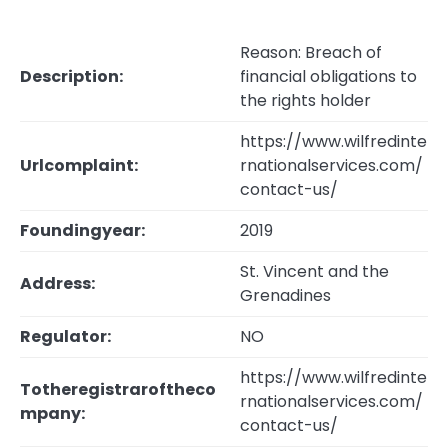
Reason: Breach of
Description:
financial obligations to
the rights holder
https://www.wilfredinte
Urlcomplaint:
rnationalservices.com/
contact-us/
Foundingyear:
2019
St. Vincent and the
Address:
Grenadines
Regulator:
NO
https://www.wilfredinte
Totheregistraroftheco
rnationalservices.com/
mpany:
contact-us/