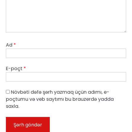
Ad
*
E-poçt
*
Növbəti dəfə şərh yazmaq üçün adımı, e-
poçtumu və veb saytımı bu brauzerdə yadda
saxla.