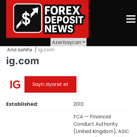
Skip
to
content
Ana səhifə
ig.com
ig.com
Saytı ziyarət et
Established:
2013
FCA — Financial
Conduct Authority
(United Kingdom), ASIC