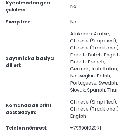
Kyc olmadan geri
No
çəkilmə:
Swap free:
No
Afrikaans, Arabic,
Chinese (Simplified),
Chinese (Traditional),
Danish, Dutch, English,
Saytın lokalizasiya
Finnish, French,
dilləri:
German, Irish, Italian,
Norwegian, Polish,
Portuguese, Swedish,
Slovak, Spanish, Thai
Chinese (Simplified),
Komanda dillərini
Chinese (Traditional),
dəstəkləyin:
English
Telefon nömrəsi:
+79990102071