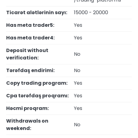
Ticarət alətlərinin sayı:
15000 - 20000
Has meta trader5:
Yes
Has meta trader4:
Yes
Deposit without
No
verification:
Tərəfdaş endirimi:
No
Copy trading program:
Yes
Cpa tərəfdaş proqramı:
Yes
Həcmi proqram:
Yes
Withdrawals on
No
weekend: