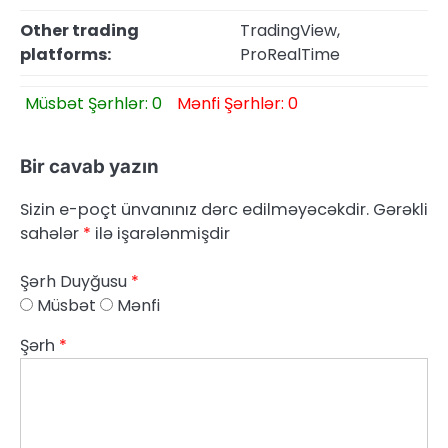
Other trading
TradingView,
platforms:
ProRealTime
Müsbət Şərhlər: 0
Mənfi Şərhlər: 0
Bir cavab yazın
Sizin e-poçt ünvanınız dərc edilməyəcəkdir.
Gərəkli
sahələr
*
ilə işarələnmişdir
Şərh Duyğusu
*
Müsbət
Mənfi
Şərh
*