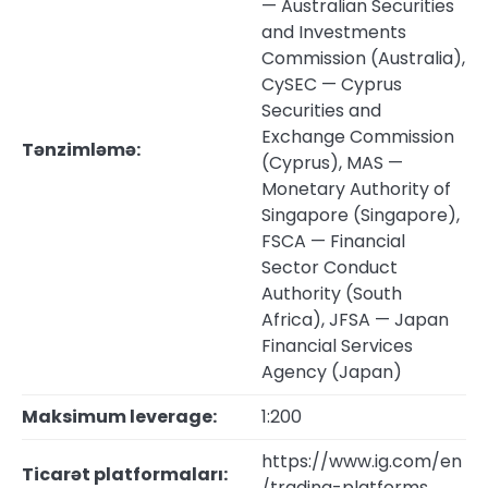
— Australian Securities
and Investments
Commission (Australia),
CySEC — Cyprus
Securities and
Exchange Commission
Tənzimləmə:
(Cyprus), MAS —
Monetary Authority of
Singapore (Singapore),
FSCA — Financial
Sector Conduct
Authority (South
Africa), JFSA — Japan
Financial Services
Agency (Japan)
Maksimum leverage:
1:200
https://www.ig.com/en
Ticarət platformaları:
/trading-platforms