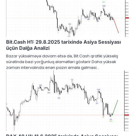
Bit.Cash H1: 29.8.2025 tarixində Asiya Sessiyası
üçün Dalğa Analizi
Bazar yüksəlməyə davam etsə də, Bit.Cash qrafiki yüksəliş
sürətində bəzi yorğunluq əlamətləri göstərir.Daha yüksək
zaman intervalında enən pazın əmələ gəlməsi…