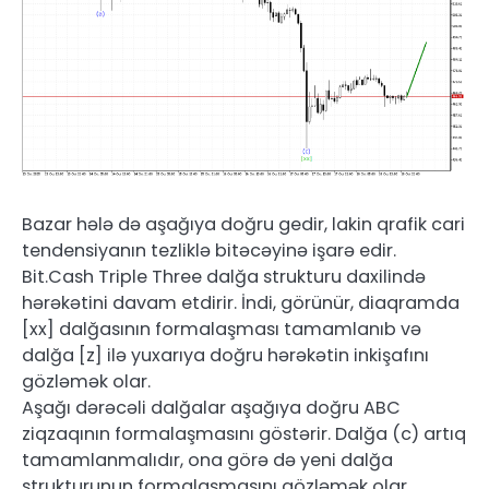
Bazar hələ də aşağıya doğru gedir, lakin qrafik cari
tendensiyanın tezliklə bitəcəyinə işarə edir.
Bit.Cash Triple Three dalğa strukturu daxilində
hərəkətini davam etdirir. İndi, görünür, diaqramda
[xx] dalğasının formalaşması tamamlanıb və
dalğa [z] ilə yuxarıya doğru hərəkətin inkişafını
gözləmək olar.
Aşağı dərəcəli dalğalar aşağıya doğru ABC
ziqzaqının formalaşmasını göstərir. Dalğa (c) artıq
tamamlanmalıdır, ona görə də yeni dalğa
strukturunun formalaşmasını gözləmək olar.