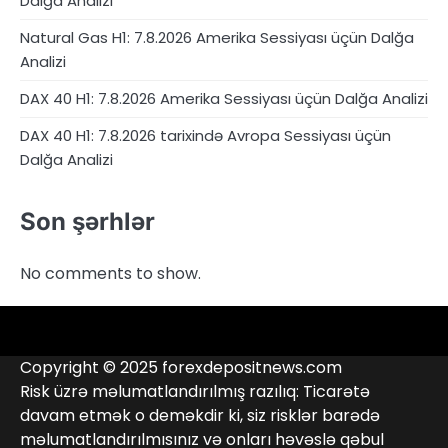
Dalğa Analizi
Natural Gas H1: 7.8.2026 Amerika Sessiyası üçün Dalğa
Analizi
DAX 40 H1: 7.8.2026 Amerika Sessiyası üçün Dalğa Analizi
DAX 40 H1: 7.8.2026 tarixində Avropa Sessiyası üçün
Dalğa Analizi
Son şərhlər
No comments to show.
4RunnerForex
4XP
admiralmarkets.com
alpari.com
Analitika
avatrade.com
Brokerlər
deriv.com
etoro.com
exness.com
fbs.com
finam.ru
Forex
forextime.com
fpmarkets.com
FTX
fxpro.com
FxPulp
hfeu.com
home.saxo
icmarkets.com
ig.com
interactivebrokers.com
Investizo
Kontaktlar
londontradingindex.com
naga.com
nordfx.com
pepperstone.com
roboforex.com
Rodeler
SkyFx
tickmill.com
TriumphFX
weltrade.com
wongaafx.com
xm.com
Qara
Broker
Copyright © 2025 forexdepositnews.com
Siyahısı
Reytinqi
Risk üzrə məlumatlandırılmış razılıq: Ticarətə
davam etmək o deməkdir ki, siz risklər barədə
məlumatlandırılmısınız və onları həvəslə qəbul