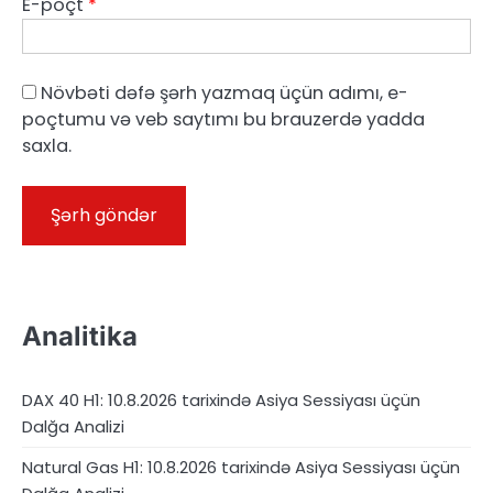
E-poçt
*
Növbəti dəfə şərh yazmaq üçün adımı, e-
poçtumu və veb saytımı bu brauzerdə yadda
saxla.
Analitika
DAX 40 H1: 10.8.2026 tarixində Asiya Sessiyası üçün
Dalğa Analizi
Natural Gas H1: 10.8.2026 tarixində Asiya Sessiyası üçün