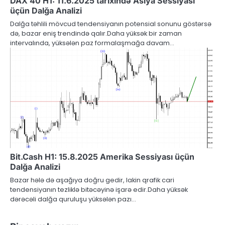
DAX 40 H1: 11.6.2025 tarixində Asiya Sessiyası
üçün Dalğa Analizi
Dalğa təhlili mövcud tendensiyanın potensial sonunu göstərsə
də, bazar eniş trendində qalır.Daha yüksək bir zaman
intervalında, yüksələn paz formalaşmağa davam…
Bit.Cash H1: 15.8.2025 Amerika Sessiyası üçün
Dalğa Analizi
Bazar hələ də aşağıya doğru gedir, lakin qrafik cari
tendensiyanın tezliklə bitəcəyinə işarə edir.Daha yüksək
dərəcəli dalğa quruluşu yüksələn pazı…