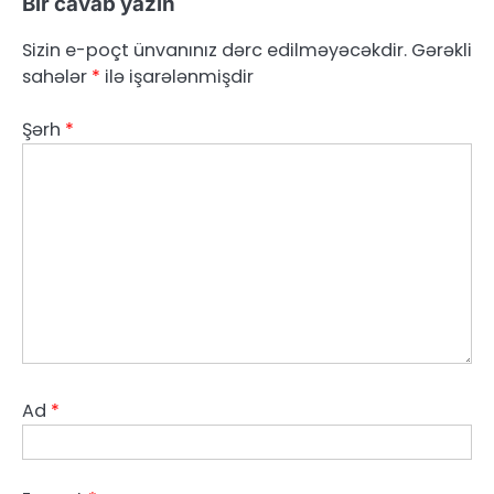
Bir cavab yazın
Sizin e-poçt ünvanınız dərc edilməyəcəkdir.
Gərəkli
sahələr
*
ilə işarələnmişdir
Şərh
*
Ad
*