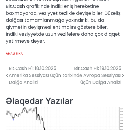
Bit.Cash qrafikində indiki eniş hərəkətinə
baxmayaraq, vəziyyət tezliklə dəyişə bilər. Düzəliş
dalğası tamamlanmağa yaxındır ki, bu da
qiymətin dəyişməsi ehtimalını göstərə bilər.
İndiki vəziyyətdə uzun vəzifələrə daha çox diqqət
yetirməyə dəyər.
ANALITIKA
Bit.Cash H1: 18.10.2025
Bit.Cash H1: 19.10.2025
Yazı
Amerika Sessiyası üçün
tarixində Avropa Sessiyası
naviqasiyası
Dalğa Analizi
üçün Dalğa Analizi
Əlaqədar Yazılar