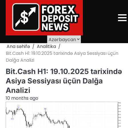
Skip
to
content
Ana səhifə
Analitika
Bit.Cash H1: 19.10.2025 tarixində Asiya Sessiyası üçün
Dalğa Analizi
Bit.Cash H1: 19.10.2025 tarixində
Asiya Sessiyası üçün Dalğa
Analizi
10 months ago