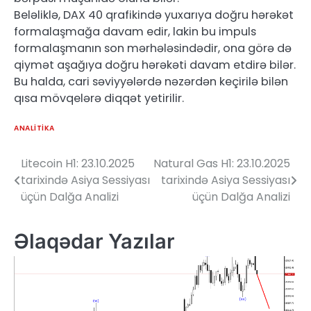
Beləliklə, DAX 40 qrafikində yuxarıya doğru hərəkət
formalaşmağa davam edir, lakin bu impuls
formalaşmanın son mərhələsindədir, ona görə də
qiymət aşağıya doğru hərəkəti davam etdirə bilər.
Bu halda, cari səviyyələrdə nəzərdən keçirilə bilən
qısa mövqelərə diqqət yetirilir.
ANALITIKA
Litecoin H1: 23.10.2025
Natural Gas H1: 23.10.2025
Yazı
tarixində Asiya Sessiyası
tarixində Asiya Sessiyası
naviqasiyası
üçün Dalğa Analizi
üçün Dalğa Analizi
Əlaqədar Yazılar