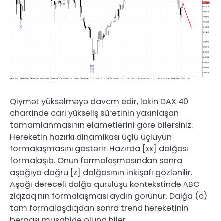
Qiymət yüksəlməyə davam edir, lakin DAX 40
chartində cari yüksəliş sürətinin yaxınlaşan
tamamlanmasının əlamətlərini görə bilərsiniz.
Hərəkətin hazırkı dinamikası üçlü üçlüyün
formalaşmasını göstərir. Hazırda [xx] dalğası
formalaşıb. Onun formalaşmasından sonra
aşağıya doğru [z] dalğasının inkişafı gözlənilir.
Aşağı dərəcəli dalğa quruluşu kontekstində ABC
ziqzaqının formalaşması aydın görünür. Dalğa (c)
tam formalaşdıqdan sonra trend hərəkətinin
bərpası müşahidə oluna bilər.