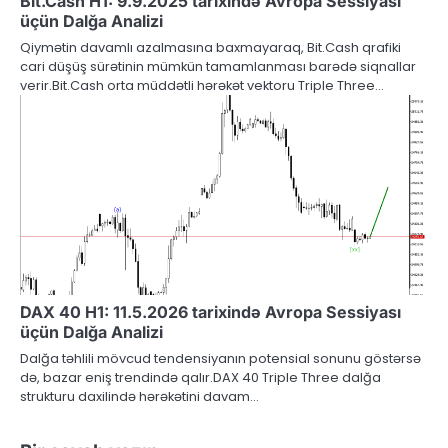
Bit.Cash H1: 9.9.2025 tarixində Avropa Sessiyası
üçün Dalğa Analizi
Qiymətin davamlı azalmasına baxmayaraq, Bit.Cash qrafiki
cari düşüş sürətinin mümkün tamamlanması barədə siqnallar
verir.Bit.Cash orta müddətli hərəkət vektoru Triple Three…
DAX 40 H1: 11.5.2026 tarixində Avropa Sessiyası
üçün Dalğa Analizi
Dalğa təhlili mövcud tendensiyanın potensial sonunu göstərsə
də, bazar eniş trendində qalır.DAX 40 Triple Three dalğa
strukturu daxilində hərəkətini davam…