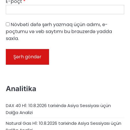
E-poçt
*
Növbəti dəfə şərh yazmaq üçün adımı, e-
poçtumu və veb saytımı bu brauzerdə yadda
saxla.
Analitika
DAX 40 H1: 10.8.2026 tarixində Asiya Sessiyası üçün
Dalğa Analizi
Natural Gas H1: 10.8.2026 tarixində Asiya Sessiyası üçün