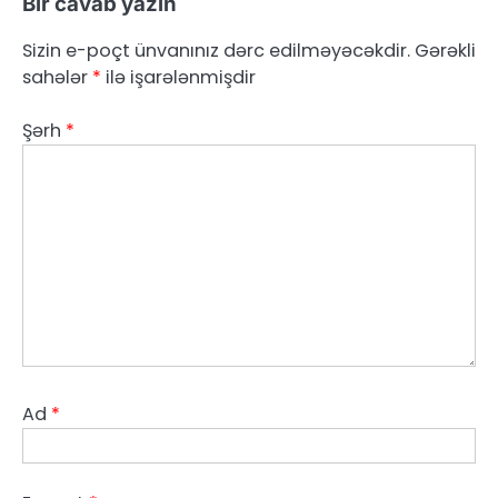
Bir cavab yazın
Sizin e-poçt ünvanınız dərc edilməyəcəkdir.
Gərəkli
sahələr
*
ilə işarələnmişdir
Şərh
*
Ad
*