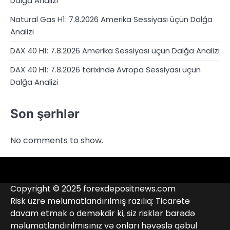
Dalğa Analizi
Natural Gas H1: 7.8.2026 Amerika Sessiyası üçün Dalğa
Analizi
DAX 40 H1: 7.8.2026 Amerika Sessiyası üçün Dalğa Analizi
DAX 40 H1: 7.8.2026 tarixində Avropa Sessiyası üçün
Dalğa Analizi
Son şərhlər
No comments to show.
4RunnerForex
4XP
admiralmarkets.com
alpari.com
Analitika
avatrade.com
Brokerlər
deriv.com
etoro.com
exness.com
fbs.com
finam.ru
Forex
forextime.com
fpmarkets.com
FTX
fxpro.com
FxPulp
hfeu.com
home.saxo
icmarkets.com
ig.com
interactivebrokers.com
Investizo
Kontaktlar
londontradingindex.com
naga.com
nordfx.com
pepperstone.com
roboforex.com
Rodeler
SkyFx
tickmill.com
TriumphFX
weltrade.com
wongaafx.com
xm.com
Qara
Broker
Copyright © 2025 forexdepositnews.com
Siyahısı
Reytinqi
Risk üzrə məlumatlandırılmış razılıq: Ticarətə
davam etmək o deməkdir ki, siz risklər barədə
məlumatlandırılmısınız və onları həvəslə qəbul