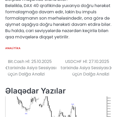
Beləliklə, DAX 40 qrafikində yuxarıya doğru hərəkət
formalaşmağa davam edir, lakin bu impuls
formalaşmanın son mərhələsindədir, ona görə də
qiymət aşağıya doğru hərəkəti davam etdirə bilər.
Bu halda, cari səviyyələrdə nəzərdən keçirilə bilən
qısa mövqelərə diqqət yetirilir.
ANALITIKA
Bit.Cash H1: 25.10.2025
USDCHF H1: 27.10.2025
Yazı
tarixində Asiya Sessiyası
tarixində Asiya Sessiyası
naviqasiyası
üçün Dalğa Analizi
üçün Dalğa Analizi
Əlaqədar Yazılar