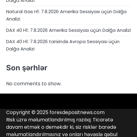
Dalğa Analizi
Natural Gas H1: 7.8.2026 Amerika Sessiyası üçün Dalğa
Analizi
DAX 40 H1: 7.8.2026 Amerika Sessiyası üçün Dalğa Analizi
DAX 40 H1: 7.8.2026 tarixində Avropa Sessiyası üçün
Dalğa Analizi
Son şərhlər
No comments to show.
4RunnerForex
4XP
admiralmarkets.com
alpari.com
Analitika
avatrade.com
Brokerlər
deriv.com
etoro.com
exness.com
fbs.com
finam.ru
Forex
forextime.com
fpmarkets.com
FTX
fxpro.com
FxPulp
hfeu.com
home.saxo
icmarkets.com
ig.com
interactivebrokers.com
Investizo
Kontaktlar
londontradingindex.com
naga.com
nordfx.com
pepperstone.com
roboforex.com
Rodeler
SkyFx
tickmill.com
TriumphFX
weltrade.com
wongaafx.com
xm.com
Qara
Broker
Copyright © 2025 forexdepositnews.com
Siyahısı
Reytinqi
Risk üzrə məlumatlandırılmış razılıq: Ticarətə
davam etmək o deməkdir ki, siz risklər barədə
məlumatlandırılmısınız və onları həvəslə qəbul