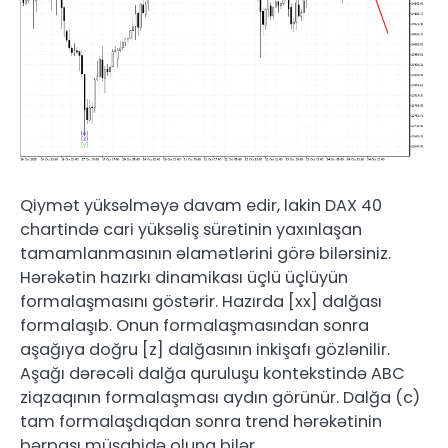
Qiymət yüksəlməyə davam edir, lakin DAX 40
chartində cari yüksəliş sürətinin yaxınlaşan
tamamlanmasının əlamətlərini görə bilərsiniz.
Hərəkətin hazırkı dinamikası üçlü üçlüyün
formalaşmasını göstərir. Hazırda [xx] dalğası
formalaşıb. Onun formalaşmasından sonra
aşağıya doğru [z] dalğasının inkişafı gözlənilir.
Aşağı dərəcəli dalğa quruluşu kontekstində ABC
ziqzaqının formalaşması aydın görünür. Dalğa (c)
tam formalaşdıqdan sonra trend hərəkətinin
bərpası müşahidə oluna bilər.