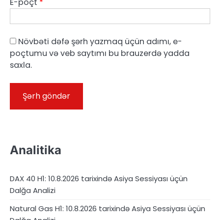
E-poçt
*
Növbəti dəfə şərh yazmaq üçün adımı, e-
poçtumu və veb saytımı bu brauzerdə yadda
saxla.
Analitika
DAX 40 H1: 10.8.2026 tarixində Asiya Sessiyası üçün
Dalğa Analizi
Natural Gas H1: 10.8.2026 tarixində Asiya Sessiyası üçün