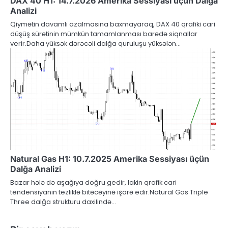
DAX 40 H1: 14.7.2026 Amerika Sessiyası üçün Dalğa
Analizi
Qiymətin davamlı azalmasına baxmayaraq, DAX 40 qrafiki cari
düşüş sürətinin mümkün tamamlanması barədə siqnallar
verir.Daha yüksək dərəcəli dalğa quruluşu yüksələn…
Natural Gas H1: 10.7.2025 Amerika Sessiyası üçün
Dalğa Analizi
Bazar hələ də aşağıya doğru gedir, lakin qrafik cari
tendensiyanın tezliklə bitəcəyinə işarə edir.Natural Gas Triple
Three dalğa strukturu daxilində…