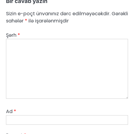
Bir cavab yazın
Sizin e-poçt ünvanınız dərc edilməyəcəkdir.
Gərəkli
sahələr
*
ilə işarələnmişdir
Şərh
*
Ad
*