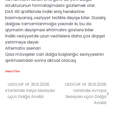
strukturunun formalaşmasını gözləmək olar.
DAX 40 qrafikində indiki eniş hərəkətinə
baxmayaraq, vəziyyət tezliklə dəyişə bilər. Düzəliş
dalğası tamamlanmağa yaxındır ki, bu da
qiymətin dəyişməsi ehtimalını göstərə bilər.
İndiki vəziyyətdə uzun vəzifələrə daha çox diqqət
yetirməyə dəyər.
Alternativ ssenari
Qısa mövqelər cari dalğa başlanğıc səviyyəsinin
qırılmasından sonra aktual olacaq
ANALITIKA
USDCHF H1: 30.6.2026
USDCHF H1: 30.6.2026
Yazı
tarixində Asiya Sessiyası
tarixində Avropa
naviqasiyası
üçün Dalğa Analizi
Sessiyası üçün Dalğa
Analizi