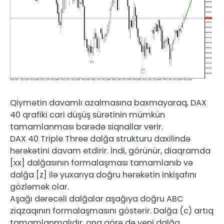
Qiymətin davamlı azalmasına baxmayaraq, DAX
40 qrafiki cari düşüş sürətinin mümkün
tamamlanması barədə siqnallar verir.
DAX 40 Triple Three dalğa strukturu daxilində
hərəkətini davam etdirir. İndi, görünür, diaqramda
[xx] dalğasının formalaşması tamamlanıb və
dalğa [z] ilə yuxarıya doğru hərəkətin inkişafını
gözləmək olar.
Aşağı dərəcəli dalğalar aşağıya doğru ABC
ziqzaqının formalaşmasını göstərir. Dalğa (c) artıq
tamamlanmalıdır, ona görə də yeni dalğa