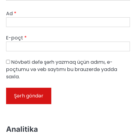
Ad
*
E-poçt
*
Növbəti dəfə şərh yazmaq üçün adımı, e-
poçtumu və veb saytımı bu brauzerdə yadda
saxla.
Analitika