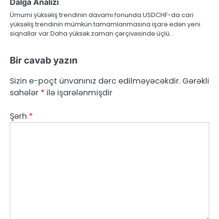
Dalğa Analizi
Ümumi yüksəliş trendinin davamı fonunda USDCHF-da cari
yüksəliş trendinin mümkün tamamlanmasına işarə edən yeni
siqnallar var.Daha yüksək zaman çərçivəsində üçlü…
Bir cavab yazın
Sizin e-poçt ünvanınız dərc edilməyəcəkdir.
Gərəkli
sahələr
*
ilə işarələnmişdir
Şərh
*