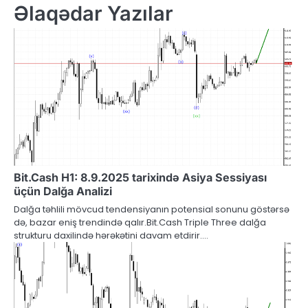
Əlaqədar Yazılar
Bit.Cash H1: 8.9.2025 tarixində Asiya Sessiyası
üçün Dalğa Analizi
Dalğa təhlili mövcud tendensiyanın potensial sonunu göstərsə
də, bazar eniş trendində qalır.Bit.Cash Triple Three dalğa
strukturu daxilində hərəkətini davam etdirir.…