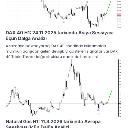
DAX 40 H1: 24.11.2025 tarixində Asiya Sessiyası
üçün Dalğa Analizi
Azalmaya baxmayaraq, DAX 40 chartində istiqamətdə
mümkün qarşıdan gələn dəyişikliyi göstərən siqnallar var.DAX
40 Triple Three dalğa strukturu daxilində hərəkətini…
Natural Gas H1: 11.3.2026 tarixində Avropa
Sessiyası üçün Dalğa Analizi