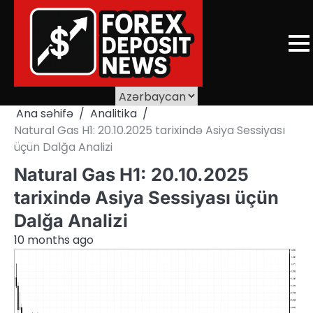
Skip
to
content
Ana səhifə
Analitika
Natural Gas H1: 20.10.2025 tarixində Asiya Sessiyası
üçün Dalğa Analizi
Natural Gas H1: 20.10.2025
tarixində Asiya Sessiyası üçün
Dalğa Analizi
10 months ago