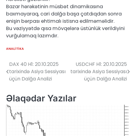
Bazar hərəkətinin müsbət dinamikasına
baxmayaraq, cari dalğa başa çatdıqdan sonra
enişin bərpası ehtimalı istisna edilməməlidir.
Bu vəziyyətdə qısa mövqelərə üstünlük verildiyini
vurğulamaq lazımdır.
ANALITIKA
DAX 40 H1: 20.10.2025
USDCHF H1: 20.10.2025
Yazı
tarixində Asiya Sessiyası
tarixində Asiya Sessiyası
naviqasiyası
üçün Dalğa Analizi
üçün Dalğa Analizi
Əlaqədar Yazılar