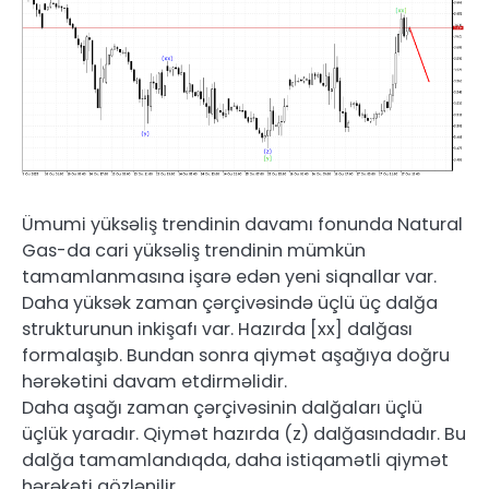
Ümumi yüksəliş trendinin davamı fonunda Natural
Gas-da cari yüksəliş trendinin mümkün
tamamlanmasına işarə edən yeni siqnallar var.
Daha yüksək zaman çərçivəsində üçlü üç dalğa
strukturunun inkişafı var. Hazırda [xx] dalğası
formalaşıb. Bundan sonra qiymət aşağıya doğru
hərəkətini davam etdirməlidir.
Daha aşağı zaman çərçivəsinin dalğaları üçlü
üçlük yaradır. Qiymət hazırda (z) dalğasındadır. Bu
dalğa tamamlandıqda, daha istiqamətli qiymət
hərəkəti gözlənilir.