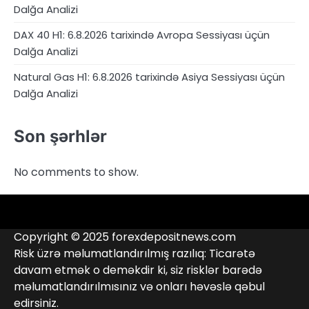
Dalğa Analizi
DAX 40 H1: 6.8.2026 tarixində Avropa Sessiyası üçün
Dalğa Analizi
Natural Gas H1: 6.8.2026 tarixində Asiya Sessiyası üçün
Dalğa Analizi
Son şərhlər
No comments to show.
4RunnerForex
4XP
admiralmarkets.com
alpari.com
Analitika
avatrade.com
Brokerlər
deriv.com
etoro.com
exness.com
fbs.com
finam.ru
Forex
forextime.com
fpmarkets.com
FTX
fxpro.com
FxPulp
hfeu.com
home.saxo
icmarkets.com
ig.com
interactivebrokers.com
Investizo
Kontaktlar
londontradingindex.com
naga.com
nordfx.com
pepperstone.com
roboforex.com
Rodeler
SkyFx
tickmill.com
TriumphFX
weltrade.com
wongaafx.com
xm.com
Qara
Broker
Copyright © 2025 forexdepositnews.com
Siyahısı
Reytinqi
Risk üzrə məlumatlandırılmış razılıq: Ticarətə
davam etmək o deməkdir ki, siz risklər barədə
məlumatlandırılmısınız və onları həvəslə qəbul
edirsiniz.