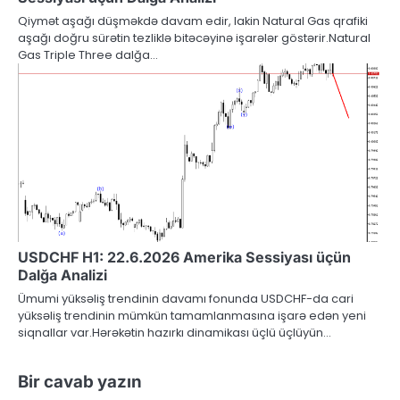
Qiymət aşağı düşməkdə davam edir, lakin Natural Gas qrafiki
aşağı doğru sürətin tezliklə bitəcəyinə işarələr göstərir.Natural
Gas Triple Three dalğa…
USDCHF H1: 22.6.2026 Amerika Sessiyası üçün
Dalğa Analizi
Ümumi yüksəliş trendinin davamı fonunda USDCHF-da cari
yüksəliş trendinin mümkün tamamlanmasına işarə edən yeni
siqnallar var.Hərəkətin hazırkı dinamikası üçlü üçlüyün…
Bir cavab yazın