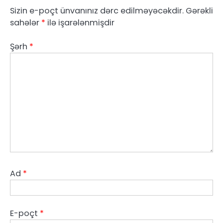
Sizin e-poçt ünvanınız dərc edilməyəcəkdir.
Gərəkli
sahələr
*
ilə işarələnmişdir
Şərh
*
Ad
*
E-poçt
*