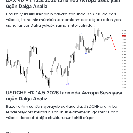
DAX 40 H1: 12.8.2025 tarixində Avropa Sessiyası
üçün Dalğa Analizi
Ümumi yüksəliş trendinin davamı fonunda DAX 40-da cari
yüksəliş trendinin mümkün tamamlanmasına işarə edən yeni
siqnallar var.Daha yüksək zaman intervalında…
USDCHF H1: 14.5.2026 tarixində Avropa Sessiyası
üçün Dalğa Analizi
Bazar artım sürətini qoruyub saxlasa da, USDCHF qrafiki bu
tendensiyanın mümkün sonunun əlamətlərini göstərir.Daha
yüksək dərəcəli dalğa strukturunun təhlili düşən…