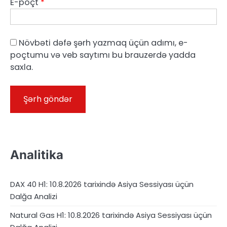
E-poçt
*
Növbəti dəfə şərh yazmaq üçün adımı, e-
poçtumu və veb saytımı bu brauzerdə yadda
saxla.
Analitika
DAX 40 H1: 10.8.2026 tarixində Asiya Sessiyası üçün
Dalğa Analizi
Natural Gas H1: 10.8.2026 tarixində Asiya Sessiyası üçün