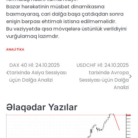
Bazar hərəkətinin müsbət dinamikasına
baxmayaraq, cari dalğa başa çatdıqdan sonra
enişin bərpası ehtimalı istisna edilməməlidir.
Bu vəziyyətdə qısa mövqelərə üstünlük verildiyini
vurğulamaq lazımdır.
ANALITIKA
DAX 40 H1: 24.10.2025
USDCHF H1: 24.10.2025
Yazı
tarixində Asiya Sessiyası
tarixində Avropa
naviqasiyası
üçün Dalğa Analizi
Sessiyası üçün Dalğa
Analizi
Əlaqədar Yazılar