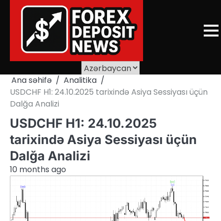
Skip
to
content
Ana səhifə
Analitika
USDCHF H1: 24.10.2025 tarixində Asiya Sessiyası üçün
Dalğa Analizi
USDCHF H1: 24.10.2025
tarixində Asiya Sessiyası üçün
Dalğa Analizi
10 months ago