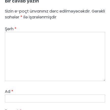
Bir cavab yazın
Sizin e-poçt ünvanınız dərc edilməyəcəkdir.
Gərəkli
sahələr
*
ilə işarələnmişdir
Şərh
*
Ad
*