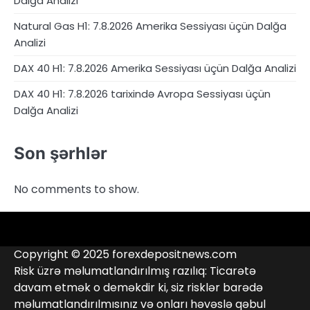
Dalğa Analizi
Natural Gas H1: 7.8.2026 Amerika Sessiyası üçün Dalğa
Analizi
DAX 40 H1: 7.8.2026 Amerika Sessiyası üçün Dalğa Analizi
DAX 40 H1: 7.8.2026 tarixində Avropa Sessiyası üçün
Dalğa Analizi
Son şərhlər
No comments to show.
4RunnerForex
4XP
admiralmarkets.com
alpari.com
Analitika
avatrade.com
Brokerlər
deriv.com
etoro.com
exness.com
fbs.com
finam.ru
Forex
forextime.com
fpmarkets.com
FTX
fxpro.com
FxPulp
hfeu.com
home.saxo
icmarkets.com
ig.com
interactivebrokers.com
Investizo
Kontaktlar
londontradingindex.com
naga.com
nordfx.com
pepperstone.com
roboforex.com
Rodeler
SkyFx
tickmill.com
TriumphFX
weltrade.com
wongaafx.com
xm.com
Qara
Broker
Copyright © 2025 forexdepositnews.com
Siyahısı
Reytinqi
Risk üzrə məlumatlandırılmış razılıq: Ticarətə
davam etmək o deməkdir ki, siz risklər barədə
məlumatlandırılmısınız və onları həvəslə qəbul