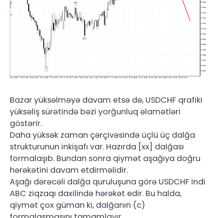
Bazar yüksəlməyə davam etsə də, USDCHF qrafiki
yüksəliş sürətində bəzi yorğunluq əlamətləri
göstərir.
Daha yüksək zaman çərçivəsində üçlü üç dalğa
strukturunun inkişafı var. Hazırda [xx] dalğası
formalaşıb. Bundan sonra qiymət aşağıya doğru
hərəkətini davam etdirməlidir.
Aşağı dərəcəli dalğa quruluşuna görə USDCHF indi
ABC ziqzaqı daxilində hərəkət edir. Bu halda,
qiymət çox güman ki, dalğanın (c)
formalaşmasını tamamlayır.