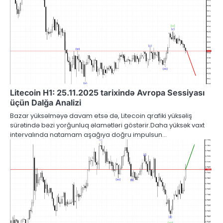
Litecoin H1: 25.11.2025 tarixində Avropa Sessiyası
üçün Dalğa Analizi
Bazar yüksəlməyə davam etsə də, Litecoin qrafiki yüksəliş
sürətində bəzi yorğunluq əlamətləri göstərir.Daha yüksək vaxt
intervalında natamam aşağıya doğru impulsun…