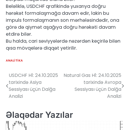
Beləliklə, USDCHF qrafikində yuxarıya doğru
hərəkət formalaşmağa davam edir, lakin bu
impuls formalaşmanın son mərhələsindədir, ona
görə də qiymət aşağıya doğru hərəkəti davam
etdirə bilər.
Bu halda, cari səviyyələrdə nəzərdən keçirilə bilən
qısa mövqelərə diqqət yetirilir.
ANALITIKA
USDCHF H1: 24.10.2025
Natural Gas H1: 24.10.2025
Yazı
tarixində Asiya
tarixində Avropa
naviqasiyası
Sessiyası üçün Dalğa
Sessiyası üçün Dalğa
Analizi
Analizi
Əlaqədar Yazılar