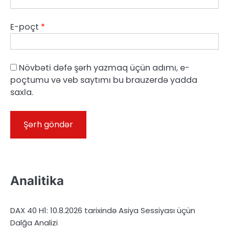
E-poçt
*
Növbəti dəfə şərh yazmaq üçün adımı, e-
poçtumu və veb saytımı bu brauzerdə yadda
saxla.
Analitika
DAX 40 H1: 10.8.2026 tarixində Asiya Sessiyası üçün
Dalğa Analizi