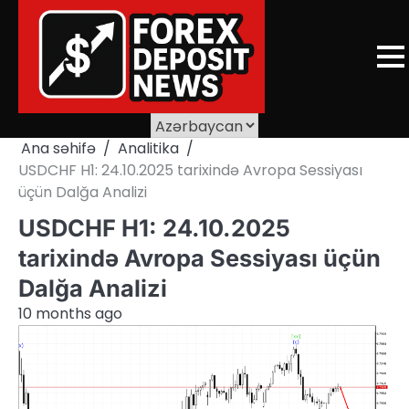
Skip
to
content
Ana səhifə
Analitika
USDCHF H1: 24.10.2025 tarixində Avropa Sessiyası
üçün Dalğa Analizi
USDCHF H1: 24.10.2025
tarixində Avropa Sessiyası üçün
Dalğa Analizi
10 months ago