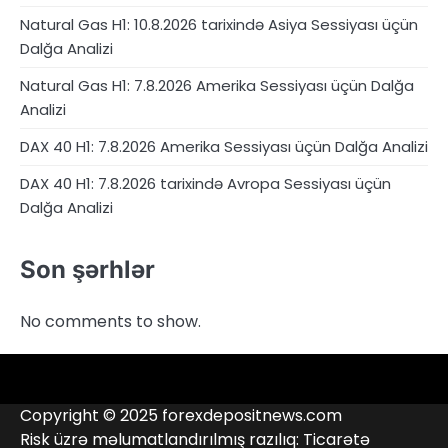
Natural Gas H1: 10.8.2026 tarixində Asiya Sessiyası üçün
Dalğa Analizi
Natural Gas H1: 7.8.2026 Amerika Sessiyası üçün Dalğa
Analizi
DAX 40 H1: 7.8.2026 Amerika Sessiyası üçün Dalğa Analizi
DAX 40 H1: 7.8.2026 tarixində Avropa Sessiyası üçün
Dalğa Analizi
Son şərhlər
No comments to show.
4RunnerForex
4XP
admiralmarkets.com
alpari.com
Analitika
avatrade.com
Brokerlər
deriv.com
etoro.com
exness.com
fbs.com
finam.ru
Forex
forextime.com
fpmarkets.com
FTX
fxpro.com
FxPulp
hfeu.com
home.saxo
icmarkets.com
ig.com
interactivebrokers.com
Investizo
Kontaktlar
londontradingindex.com
naga.com
nordfx.com
pepperstone.com
roboforex.com
Rodeler
SkyFx
tickmill.com
TriumphFX
weltrade.com
wongaafx.com
xm.com
Qara
Broker
Copyright © 2025 forexdepositnews.com
Siyahısı
Reytinqi
Risk üzrə məlumatlandırılmış razılıq: Ticarətə