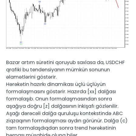
Bazar artım sürətini qoruyub saxlasa da, USDCHF
qrafiki bu tendensiyanın mümkün sonunun
əlamətlərini göstərir.
Hərəkətin hazırkı dinamikası üçlü üçlüyün
formalaşmasını göstərir. Hazırda [xx] dalğası
formalaşıb. Onun formalaşmasından sonra
aşağıya doğru [z] dalğasının inkişafı gözlənilir.
Aşağı dərəcəli dalğa quruluşu kontekstində ABC
ziqzaqının formalaşması aydın görünür. Dalğa (c)
tam formalaşdıqdan sonra trend hərəkətinin
bərpası müşahidə oluna bilər.