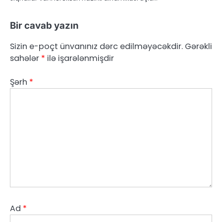
Bir cavab yazın
Sizin e-poçt ünvanınız dərc edilməyəcəkdir.
Gərəkli
sahələr
*
ilə işarələnmişdir
Şərh
*
Ad
*