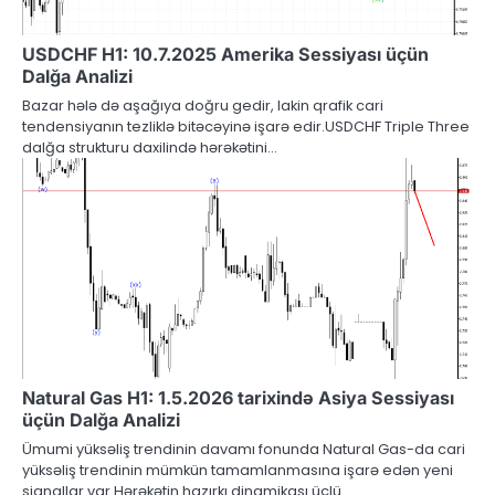
USDCHF H1: 10.7.2025 Amerika Sessiyası üçün
Dalğa Analizi
Bazar hələ də aşağıya doğru gedir, lakin qrafik cari
tendensiyanın tezliklə bitəcəyinə işarə edir.USDCHF Triple Three
dalğa strukturu daxilində hərəkətini…
Natural Gas H1: 1.5.2026 tarixində Asiya Sessiyası
üçün Dalğa Analizi
Ümumi yüksəliş trendinin davamı fonunda Natural Gas-da cari
yüksəliş trendinin mümkün tamamlanmasına işarə edən yeni
siqnallar var.Hərəkətin hazırkı dinamikası üçlü…