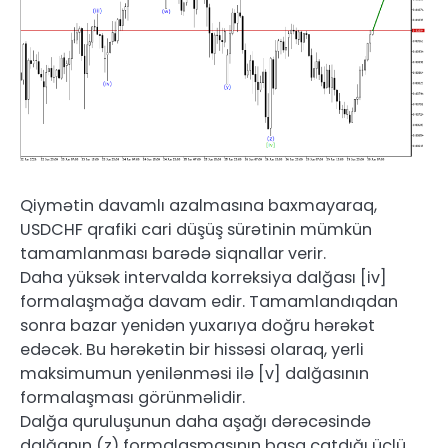
Qiymətin davamlı azalmasına baxmayaraq,
USDCHF qrafiki cari düşüş sürətinin mümkün
tamamlanması barədə siqnallar verir.
Daha yüksək intervalda korreksiya dalğası [iv]
formalaşmağa davam edir. Tamamlandıqdan
sonra bazar yenidən yuxarıya doğru hərəkət
edəcək. Bu hərəkətin bir hissəsi olaraq, yerli
maksimumun yenilənməsi ilə [v] dalğasının
formalaşması görünməlidir.
Dalğa quruluşunun daha aşağı dərəcəsində
dalğanın (z) formalaşmasının başa çatdığı üçlü