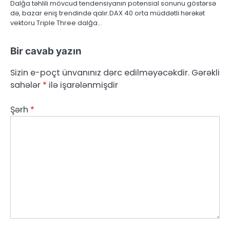
Dalğa təhlili mövcud tendensiyanın potensial sonunu göstərsə
də, bazar eniş trendində qalır.DAX 40 orta müddətli hərəkət
vektoru Triple Three dalğa…
Bir cavab yazın
Sizin e-poçt ünvanınız dərc edilməyəcəkdir.
Gərəkli
sahələr
*
ilə işarələnmişdir
Şərh
*