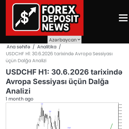
Skip
to
content
Ana səhifə
Analitika
USDCHF H1: 30.6.2026 tarixində Avropa Sessiyası
üçün Dalğa Analizi
USDCHF H1: 30.6.2026 tarixində
Avropa Sessiyası üçün Dalğa
Analizi
1 month ago