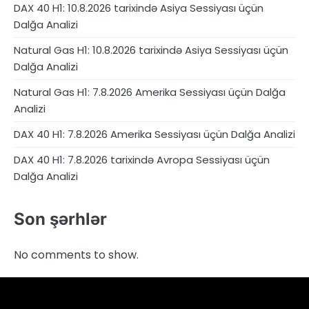
DAX 40 H1: 10.8.2026 tarixində Asiya Sessiyası üçün
Dalğa Analizi
Natural Gas H1: 10.8.2026 tarixində Asiya Sessiyası üçün
Dalğa Analizi
Natural Gas H1: 7.8.2026 Amerika Sessiyası üçün Dalğa
Analizi
DAX 40 H1: 7.8.2026 Amerika Sessiyası üçün Dalğa Analizi
DAX 40 H1: 7.8.2026 tarixində Avropa Sessiyası üçün
Dalğa Analizi
Son şərhlər
No comments to show.
4RunnerForex
4XP
admiralmarkets.com
alpari.com
Analitika
avatrade.com
Brokerlər
deriv.com
etoro.com
exness.com
fbs.com
finam.ru
Forex
forextime.com
fpmarkets.com
FTX
fxpro.com
FxPulp
hfeu.com
home.saxo
icmarkets.com
ig.com
interactivebrokers.com
Investizo
Kontaktlar
londontradingindex.com
naga.com
nordfx.com
pepperstone.com
roboforex.com
Rodeler
SkyFx
tickmill.com
TriumphFX
weltrade.com
wongaafx.com
xm.com