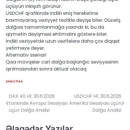
üçlüyün inkişafı görünür.
USDCHF qrafikində indiki eniş hərəkətinə
baxmayaraq, vəziyyət tezliklə dəyişə bilər. Düzəliş
dalğası tamamlanmağa yaxındır ki, bu da
qiymətin dəyişməsi ehtimalını göstərə bilər.
İndiki vəziyyətdə uzun vəzifələrə daha çox diqqət
yetirməyə dəyər.
Alternativ ssenari
Qısa mövqelər cari dalğa başlanğıc səviyyəsinin
qırılmasından sonra aktual olacaq
ANALITIKA
DAX 40 H1: 30.6.2026
USDCHF H1: 30.6.2026
Yazı
tarixində Avropa Sessiyası
Amerika Sessiyası üçün
naviqasiyası
üçün Dalğa Analizi
Dalğa Analizi
Əlaqədar Yazılar