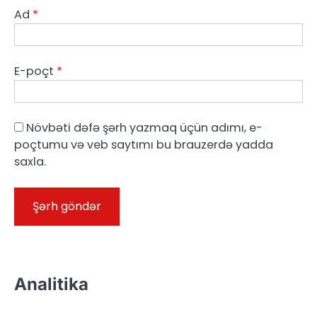
Ad
*
E-poçt
*
Növbəti dəfə şərh yazmaq üçün adımı, e-
poçtumu və veb saytımı bu brauzerdə yadda
saxla.
Analitika