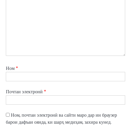
Ном
*
Почтаи электронӣ
*
Ном, почтаи электронӣ ва сайти маро дар ин браузер
барои дафъаи оянда, ки шарҳ медиҳам, захира кунед.