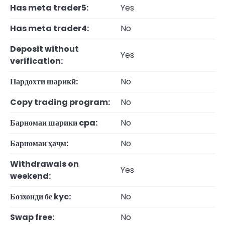
Has meta trader5:
Yes
Has meta trader4:
No
Deposit without
Yes
verification:
Пардохти шарикӣ:
No
Copy trading program:
No
Барномаи шарики cpa:
No
Барномаи ҳаҷм:
No
Withdrawals on
Yes
weekend:
Бозхонди бе kyc:
No
Swap free:
No