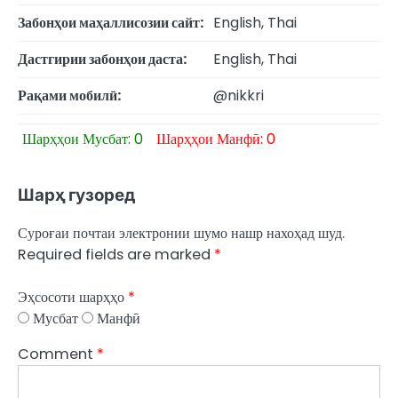
Забонҳои маҳаллисозии сайт:
English, Thai
Дастгирии забонҳои даста:
English, Thai
Рақами мобилӣ:
@nikkri
Шарҳҳои Мусбат: 0
Шарҳҳои Манфӣ: 0
Шарҳ гузоред
Суроғаи почтаи электронии шумо нашр нахоҳад шуд.
Required fields are marked
*
Эҳсосоти шарҳҳо
*
Мусбат
Манфӣ
Comment
*