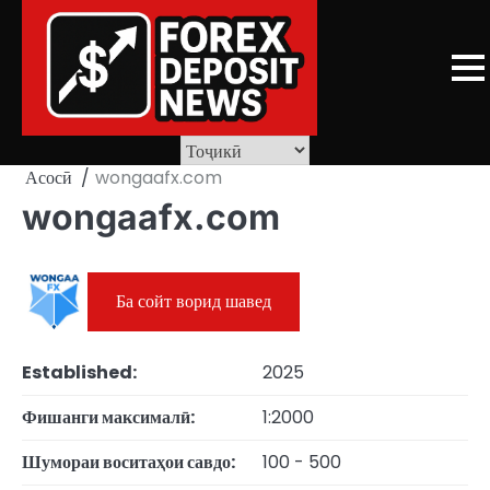
Skip
to
content
Асосӣ
wongaafx.com
wongaafx.com
Ба сойт ворид шавед
Established:
2025
Фишанги максималӣ:
1:2000
Шумораи воситаҳои савдо:
100 - 500