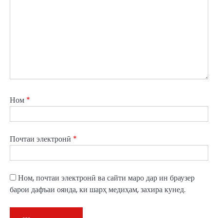
Ном
*
Почтаи электронӣ
*
Ном, почтаи электронӣ ва сайти маро дар ин браузер
барои дафъаи оянда, ки шарҳ медиҳам, захира кунед.