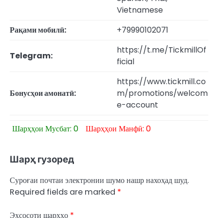
Vietnamese
Рақами мобилӣ:
+79990102071
https://t.me/TickmillOf
Telegram:
ficial
https://www.tickmill.co
Бонусҳои амонатӣ:
m/promotions/welcom
e-account
Шарҳҳои Мусбат: 0
Шарҳҳои Манфӣ: 0
Шарҳ гузоред
Суроғаи почтаи электронии шумо нашр нахоҳад шуд.
Required fields are marked
*
Эҳсосоти шарҳҳо
*