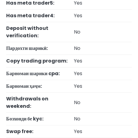
Has meta trader5:
Yes
Has meta trader4:
Yes
Deposit without
No
verification:
Пардохти шарикӣ:
No
Copy trading program:
Yes
Барномаи шарики cpa:
Yes
Барномаи ҳаҷм:
Yes
Withdrawals on
No
weekend:
Бозхонди бе kyc:
No
Swap free:
Yes