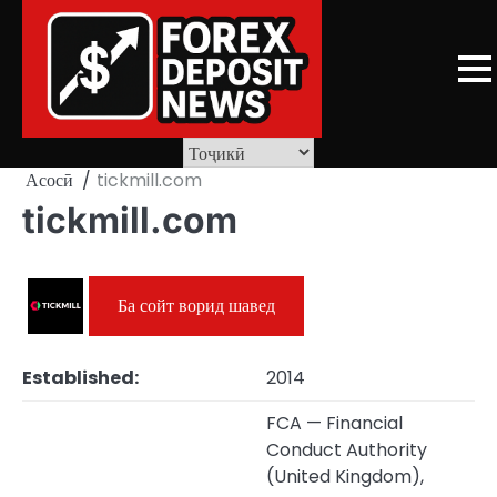
Skip
to
content
Асосӣ
tickmill.com
tickmill.com
Ба сойт ворид шавед
Established:
2014
FCA — Financial
Conduct Authority
(United Kingdom),