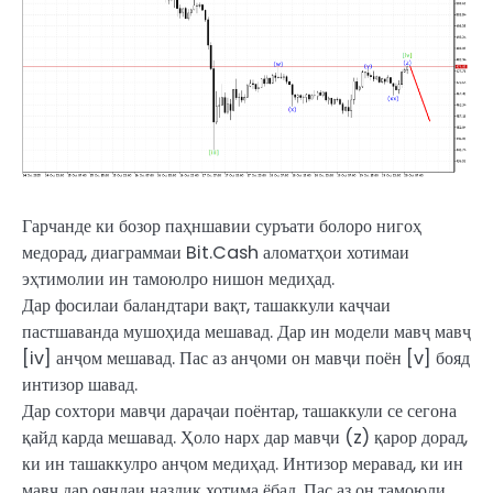
Гарчанде ки бозор паҳншавии суръати болоро нигоҳ
медорад, диаграммаи Bit.Cash аломатҳои хотимаи
эҳтимолии ин тамоюлро нишон медиҳад.
Дар фосилаи баландтари вақт, ташаккули каҷчаи
пастшаванда мушоҳида мешавад. Дар ин модели мавҷ мавҷ
[iv] анҷом мешавад. Пас аз анҷоми он мавҷи поён [v] бояд
интизор шавад.
Дар сохтори мавҷи дараҷаи поёнтар, ташаккули се сегона
қайд карда мешавад. Ҳоло нарх дар мавҷи (z) қарор дорад,
ки ин ташаккулро анҷом медиҳад. Интизор меравад, ки ин
мавҷ дар ояндаи наздик хотима ёбад. Пас аз он тамоюли