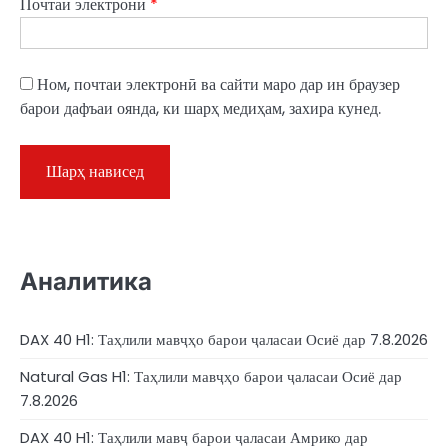
Почтаи электронӣ
*
Ном, почтаи электронӣ ва сайти маро дар ин браузер
барои дафъаи оянда, ки шарҳ медиҳам, захира кунед.
Аналитика
DAX 40 H1: Таҳлили мавҷҳо барои ҷаласаи Осиё дар 7.8.2026
Natural Gas H1: Таҳлили мавҷҳо барои ҷаласаи Осиё дар
7.8.2026
DAX 40 H1: Таҳлили мавҷ барои ҷаласаи Амрико дар