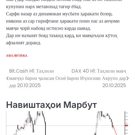
кунунии нарх метавонад тағир ёбад.
Сарфи назар аз динамикаи мусбати ҳаракати бозор,
имкони аз сар гирифтани ҳаракати поин пас аз анҷоми
мавҷи ҷорӣ набояд истисно карда шавад.
Дар ин вазъият бояд таъкид кард, ки мавқеъҳои кӯтоҳ
афзалият доранд.
АНАЛИТИКА
Bit.Cash H1: Таҳлили
DAX 40 H1: Таҳлили мавҷ
Post
мавҷҳо барои ҷаласаи Осиё
барои Иҷлосияи Аврупо дар
navigation
дар 20.10.2025
20.10.2025
Навиштаҳои Марбут