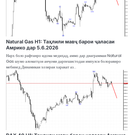
Natural Gas H1: Таҳлили мавҷ барои ҷаласаи
Амрико дар 5.6.2026
Нарх боло рафтанро идома медиҳад, аммо дар диаграммаи Natural
Gas шумо аломатҳои анҷоми дарпешистодаи импулси болоравиро
мебинед.Динамикаи хозираи харакат аз…