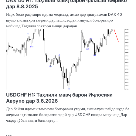
DAX 40 H1: Таҳлили мавҷ барои ҷаласаи Амрико
дар 8.8.2025
Нарх боло рафтанро идома медиҳад, аммо дар диаграммаи DAX 40
шумо аломатҳои анҷоми дарпешистодаи импулси болоравиро
мебинед.Таҳлили сохтори мавҷи дараҷаи…
USDCHF H1: Таҳлили мавҷ барои Иҷлосияи
Аврупо дар 3.6.2026
Дар байни идомаи тамоюли болоравии умумӣ, сигналҳои пайдошуда ба
анҷоми эҳтимолии болоравии ҷорӣ дар USDCHF ишора мекунанд.Дар
чаҳорчӯбаи вақти баландтар…