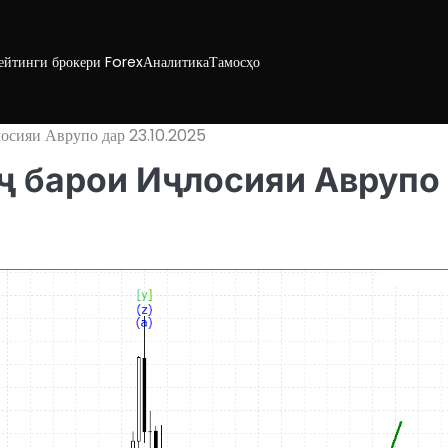
ейтинги брокери Forex
Аналитика
Тамосҳо
лосияи Аврупо дар 23.10.2025
вҷ барои Иҷлосияи Аврупо