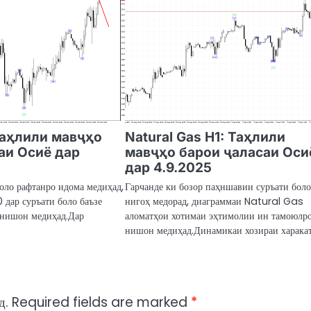
Таҳлили мавҷҳо
Natural Gas H1: Таҳлили
аи Осиё дар
мавҷҳо барои ҷаласаи Оси
дар 4.9.2025
боло рафтанро идома медиҳад,
Гарчанде ки бозор паҳншавии суръати бол
дар суръати боло баъзе
нигоҳ медорад, диаграммаи Natural Gas
 нишон медиҳад.Дар
аломатҳои хотимаи эҳтимолии ин тамоюлр
нишон медиҳад.Динамикаи хозираи харака
д.
Required fields are marked
*