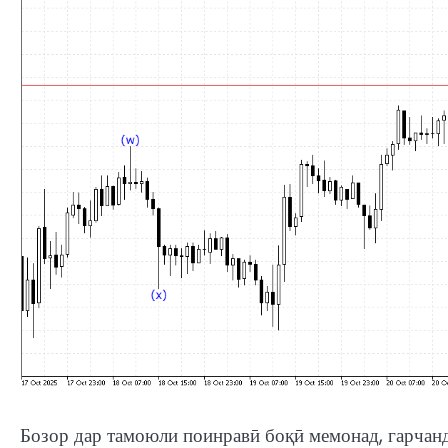
Бозор дар тамоюли поинравӣ боқӣ мемонад, гарчан