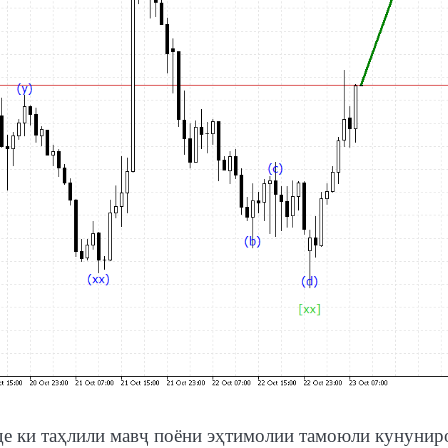
де ки таҳлили мавҷ поёни эҳтимолии тамоюли кунунир