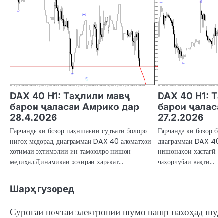
DAX 40 H1: Таҳлили мавҷ
DAX 40 H1: 
барои ҷаласаи Амрико дар
барои ҷалас
28.4.2026
27.2.2026
Гарчанде ки бозор паҳншавии суръати болоро
Гарчанде ки бозор 
нигоҳ медорад, диаграммаи DAX 40 аломатҳои
диаграммаи DAX 40 
хотимаи эҳтимолии ин тамоюлро нишон
нишонаҳои хастагӣ
медиҳад.Динамикаи хозираи харакат…
чаҳорчӯбаи вақти…
Шарҳ гузоред
Суроғаи почтаи электронии шумо нашр нахоҳад шу