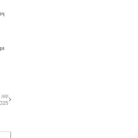
вҷ
ҷи
 дар
2025