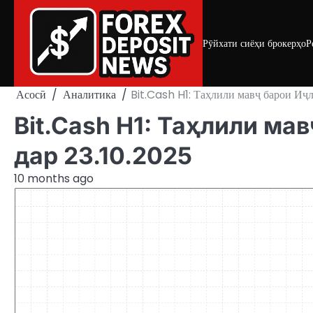
Skip
to
content
Рӯйхати сиёҳи брокерҳо
Р
Асосӣ
Аналитика
Bit.Cash H1: Таҳлили мавҷ барои Иҷ
Bit.Cash H1: Таҳлили ма
дар 23.10.2025
10 months ago