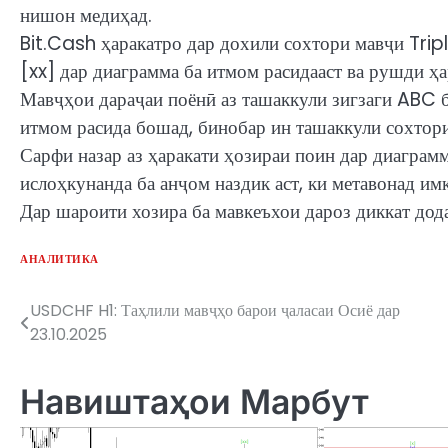
нишон медиҳад.
Bit.Cash ҳаракатро дар дохили сохтори мавҷи Trip
[xx] дар диаграмма ба итмом расидааст ва рушди ҳа
Мавҷҳои дараҷаи поёнӣ аз ташаккули зигзаги ABC б
итмом расида бошад, бинобар ин ташаккули сохтор
Сарфи назар аз ҳаракати ҳозираи поин дар диаграмм
ислоҳкунанда ба анҷом наздик аст, ки метавонад и
Дар шароити хозира ба мавкеъхои дароз диккат дода
АНАЛИТИКА
USDCHF H1: Таҳлили мавҷҳо барои ҷаласаи Осиё дар
Post
23.10.2025
navigation
Навиштаҳои Марбут