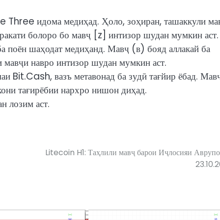
le Three идома медиҳад. Ҳоло, зоҳиран, ташаккули ма
ракати болоро бо мавҷ [z] интизор шудан мумкин аст.
а поён шаҳодат медиҳанд. Мавҷ (в) бояд аллакай ба
и мавҷи навро интизор шудан мумкин аст.
аи Bit.Cash, вазъ метавонад ба зудӣ тағйир ёбад. Мав
мкони тағирёбии нархро нишон диҳад.
н лозим аст.
Litecoin H1: Таҳлили мавҷ барои Иҷлосияи Аврупо
23.10.