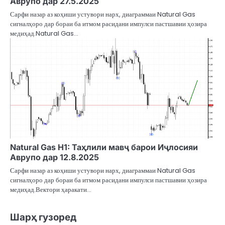
Аврупо дар 27.5.2025
Сарфи назар аз коҳиши устувори нарх, диаграммаи Natural Gas
сигналҳоро дар бораи ба итмом расидани импулси пастшавии ҳозира
медиҳад.Natural Gas…
Natural Gas H1: Таҳлили мавҷ барои Иҷлосияи
Аврупо дар 12.8.2025
Сарфи назар аз коҳиши устувори нарх, диаграммаи Natural Gas
сигналҳоро дар бораи ба итмом расидани импулси пастшавии ҳозира
медиҳад.Вектори ҳаракати…
Шарҳ гузоред