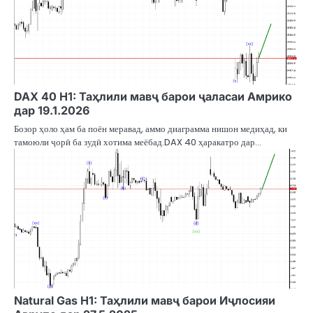
DAX 40 H1: Таҳлили мавҷ барои ҷаласаи Амрико
дар 19.1.2026
Бозор ҳоло ҳам ба поён меравад, аммо диаграмма нишон медиҳад, ки
тамоюли ҷорӣ ба зудӣ хотима меёбад.DAX 40 ҳаракатро дар…
Natural Gas H1: Таҳлили мавҷ барои Иҷлосияи