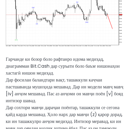
Гарчанде ки бозор боло рафтанро идома медиҳад,
диаграммаи Bit.Cash дар суръати боло баъзе нишонаҳои
хастагӣ нишон медиҳад.
Дар фосилаи баландтари вақт, ташаккули каҷчаи
пастшаванда мушоҳида мешавад. Дар ин модели мавҷ мавҷ
[iv] анҷом мешавад. Пас аз анҷоми он мавҷи поён [v] бояд
интизор шавад.
Дар сохтори мавҷи дараҷаи поёнтар, ташаккули се сегона
қайд карда мешавад. Ҳоло нарх дар мавҷи (z) қарор дорад,
ки ин ташаккулро анҷом медиҳад. Интизор меравад, ки ин
мавҷ дар ояндаи наздик хотима ёбад. Пас аз он тамоюли