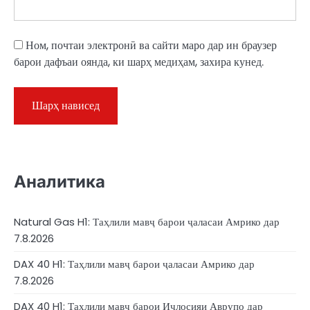
Ном, почтаи электронӣ ва сайти маро дар ин браузер
барои дафъаи оянда, ки шарҳ медиҳам, захира кунед.
Аналитика
Natural Gas H1: Таҳлили мавҷ барои ҷаласаи Амрико дар
7.8.2026
DAX 40 H1: Таҳлили мавҷ барои ҷаласаи Амрико дар
7.8.2026
DAX 40 H1: Таҳлили мавҷ барои Иҷлосияи Аврупо дар