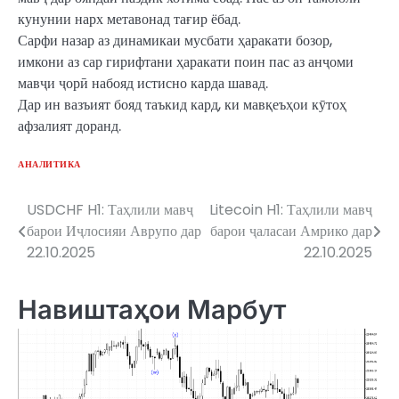
кунунии нарх метавонад тағир ёбад.
Сарфи назар аз динамикаи мусбати ҳаракати бозор,
имкони аз сар гирифтани ҳаракати поин пас аз анҷоми
мавҷи ҷорӣ набояд истисно карда шавад.
Дар ин вазъият бояд таъкид кард, ки мавқеъҳои кӯтоҳ
афзалият доранд.
АНАЛИТИКА
USDCHF H1: Таҳлили мавҷ
Litecoin H1: Таҳлили мавҷ
Post
барои Иҷлосияи Аврупо дар
барои ҷаласаи Амрико дар
navigation
22.10.2025
22.10.2025
Навиштаҳои Марбут