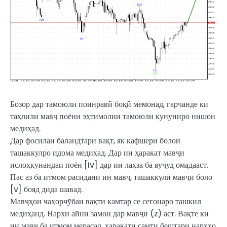
Бозор дар тамоюли поинравӣ боқӣ мемонад, гарчанде ки
таҳлили мавҷ поёни эҳтимолии тамоюли кунуниро нишон
медиҳад.
Дар фосилаи баландтари вақт, як кафшери болоӣ
ташаккулро идома медиҳад. Дар ин ҳаракат мавҷи
ислоҳкунандаи поён [iv] дар ин лаҳза ба вуҷуд омадааст.
Пас аз ба итмом расидани ин мавҷ, ташаккули мавҷи боло
[v] бояд дида шавад.
Мавҷҳои чаҳорчӯбаи вақти камтар се сегонаро ташкил
медиҳанд. Нархи айни замон дар мавҷи (z) аст. Вақте ки
ин мавҷ ба итмом мерасад, ҳаракати самти бештари нархҳо