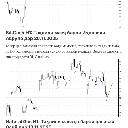
Bit.Cash H1: Таҳлили мавҷ барои Иҷлосияи
Аврупо дар 26.11.2025
Бозор дар тамоюли поинравӣ боқӣ мемонад, гарчанде ки таҳлили мавҷ
поёни эҳтимолии тамоюли кунуниро нишон медиҳад.Вектори ҳаракати
миёнамӯҳлати Bit.Cash аз…
Natural Gas H1: Таҳлили мавҷҳо барои ҷаласаи
Осиё дар 18.11.2025