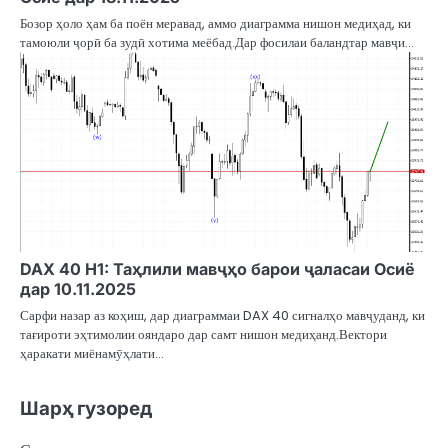
Бозор ҳоло ҳам ба поён меравад, аммо диаграмма нишон медиҳад, ки
тамоюли ҷорӣ ба зудӣ хотима меёбад.Дар фосилаи баландтар мавҷи…
DAX 40 H1: Таҳлили мавҷҳо барои ҷаласаи Осиё
дар 10.11.2025
Сарфи назар аз коҳиш, дар диаграммаи DAX 40 сигналҳо мавҷуданд, ки
тағироти эҳтимолии ояндаро дар самт нишон медиҳанд.Вектори
ҳаракати миёнамӯҳлати…
Шарҳ гузоред