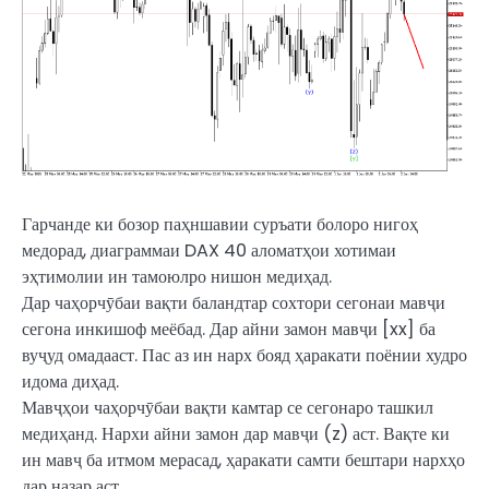
Гарчанде ки бозор паҳншавии суръати болоро нигоҳ
медорад, диаграммаи DAX 40 аломатҳои хотимаи
эҳтимолии ин тамоюлро нишон медиҳад.
Дар чаҳорчӯбаи вақти баландтар сохтори сегонаи мавҷи
сегона инкишоф меёбад. Дар айни замон мавҷи [xx] ба
вуҷуд омадааст. Пас аз ин нарх бояд ҳаракати поёнии худро
идома диҳад.
Мавҷҳои чаҳорчӯбаи вақти камтар се сегонаро ташкил
медиҳанд. Нархи айни замон дар мавҷи (z) аст. Вақте ки
ин мавҷ ба итмом мерасад, ҳаракати самти бештари нархҳо
дар назар аст.