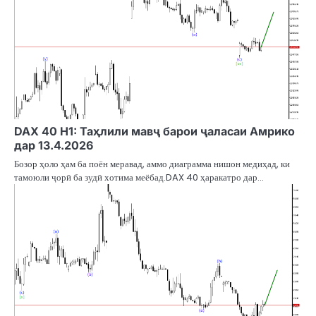
DAX 40 H1: Таҳлили мавҷ барои ҷаласаи Амрико
дар 13.4.2026
Бозор ҳоло ҳам ба поён меравад, аммо диаграмма нишон медиҳад, ки
тамоюли ҷорӣ ба зудӣ хотима меёбад.DAX 40 ҳаракатро дар…