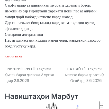
Сарфи назар аз динамикаи мусбати ҳаракати бозор,
имкони аз сар гирифтани ҳаракати поин пас аз анҷоми
мавҷи ҷорӣ набояд истисно карда шавад.
Дар ин вазъият бояд таъкид кард, ки мавқеъҳои кӯтоҳ
афзалият доранд.
Сенарияи алтернативӣ
Пас аз шикастани қуллаи мавҷи ҷорӣ, мавқеъҳои дарозро
бояд ҷустуҷӯ кард.
АНАЛИТИКА
Natural Gas H1: Таҳлили
DAX 40 H1: Таҳлили
Post
мавҷ барои ҷаласаи Амрико
мавҷҳо барои ҷаласаи
navigation
дар 2.6.2026
Осиё дар 3.6.2026
Навиштаҳои Марбут