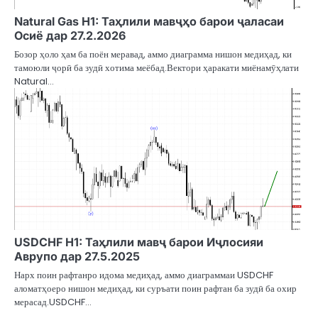
Natural Gas H1: Таҳлили мавҷҳо барои ҷаласаи
Осиё дар 27.2.2026
Бозор ҳоло ҳам ба поён меравад, аммо диаграмма нишон медиҳад, ки
тамоюли ҷорӣ ба зудӣ хотима меёбад.Вектори ҳаракати миёнамӯҳлати
Natural…
USDCHF H1: Таҳлили мавҷ барои Иҷлосияи
Аврупо дар 27.5.2025
Нарх поин рафтанро идома медиҳад, аммо диаграммаи USDCHF
аломатҳоеро нишон медиҳад, ки суръати поин рафтан ба зудӣ ба охир
мерасад.USDCHF…