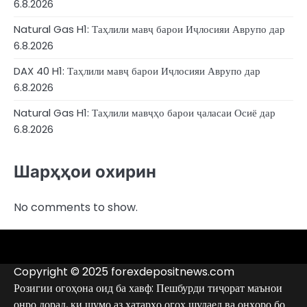
6.8.2026
Natural Gas H1: Таҳлили мавҷ барои Иҷлосияи Аврупо дар
6.8.2026
DAX 40 H1: Таҳлили мавҷ барои Иҷлосияи Аврупо дар
6.8.2026
Natural Gas H1: Таҳлили мавҷҳо барои ҷаласаи Осиё дар
6.8.2026
Шарҳҳои охирин
No comments to show.
4RunnerForex
4XP
admiralmarkets.com
avatrade.com
deriv.com
etoro.com
exness.com
fbs.com
finam.ru
forextime.com
fpmarkets.com
FTX
fxpro.com
FxPulp
hfeu.com
home.saxo
icmarkets.com
ig.com
interactivebrokers.com
Investizo
londontradingindex.com
naga.com
nordfx.com
pepperstone.com
roboforex.com
Rodeler
SkyFx
tickmill.com
TriumphFX
weltrade.com
wongaafx.com
xm.com
Аналитика
Рейтинги
Рӯйхати
Тамосҳо
брокери
сиёҳи
Copyright © 2025 forexdepositnews.com
Forex
брокерҳо
Розигии огоҳона оид ба хавф: Пешбурди тиҷорат маънои
онро дорад, ки шумо аз хатарҳо огоҳ шудаед ва онҳоро бо