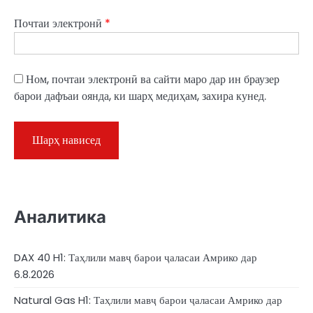
Почтаи электронӣ
*
Ном, почтаи электронӣ ва сайти маро дар ин браузер
барои дафъаи оянда, ки шарҳ медиҳам, захира кунед.
Аналитика
DAX 40 H1: Таҳлили мавҷ барои ҷаласаи Амрико дар
6.8.2026
Natural Gas H1: Таҳлили мавҷ барои ҷаласаи Амрико дар