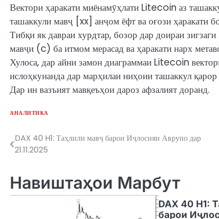
Вектори ҳаракати миёнамӯҳлати Litecoin аз ташакк
ташаккули мавҷ [xx] анҷом ёфт ва оғози ҳаракати бо
Тибқи як давраи хурдтар, бозор дар доираи зигзаги
мавҷи (c) ба итмом мерасад ва ҳаракати нарх метав
Хулоса, дар айни замон диаграммаи Litecoin векто
ислоҳкунанда дар марҳилаи ниҳоии ташаккул қарор 
Дар ин вазъият мавқеъҳои дароз афзалият доранд.
АНАЛИТИКА
DAX 40 H1: Таҳлили мавҷ барои Иҷлосияи Аврупо дар
Post
21.11.2025
navigation
Навиштаҳои Марбут
DAX 40 H1: 
барои Иҷлос