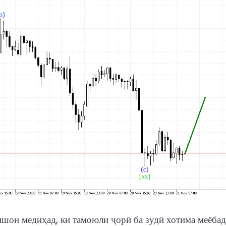
ишон медиҳад, ки тамоюли ҷорӣ ба зудӣ хотима меёбад