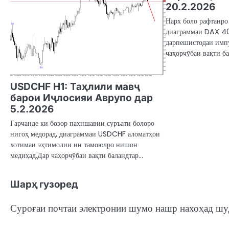
20.2.2026
Нарх боло рафтанро
диаграммаи DAX 40
дарпешистодаи имп
чаҳорчӯбаи вақти б
USDCHF H1: Таҳлили мавҷ
барои Иҷлосияи Аврупо дар
5.2.2026
Гарчанде ки бозор паҳншавии суръати болоро
нигоҳ медорад, диаграммаи USDCHF аломатҳои
хотимаи эҳтимолии ин тамоюлро нишон
медиҳад.Дар чаҳорчӯбаи вақти баландтар…
Шарҳ гузоред
Суроғаи почтаи электронии шумо нашр нахоҳад шу