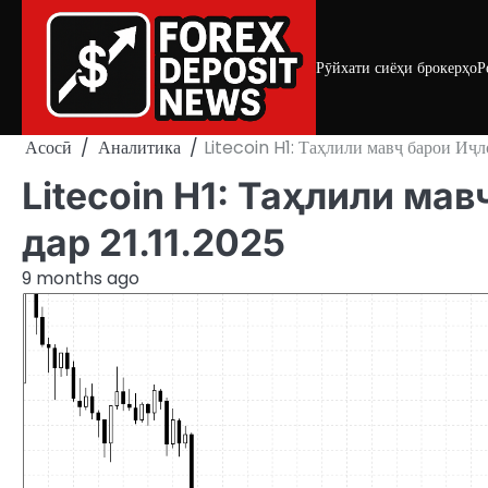
Skip
to
content
Рӯйхати сиёҳи брокерҳо
Р
Асосӣ
Аналитика
Litecoin H1: Таҳлили мавҷ барои Иҷл
Litecoin H1: Таҳлили ма
дар 21.11.2025
9 months ago