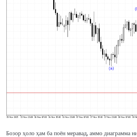
Бозор ҳоло ҳам ба поён меравад, аммо диаграмма н