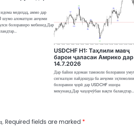
 идома медиҳад, аммо дар
 шумо аломатҳои анҷоми
улси болоравиро мебинед.Дар
аландтар…
USDCHF H1: Таҳлили мавҷ
барои ҷаласаи Амрико дар
14.7.2026
Дар байни идомаи тамоюли болоравии уму
сигналҳои пайдошуда ба анҷоми эҳтимоли
болоравии ҷорӣ дар USDCHF ишора
мекунанд.Дар чаҳорчӯбаи вақти баландтар
д.
Required fields are marked
*