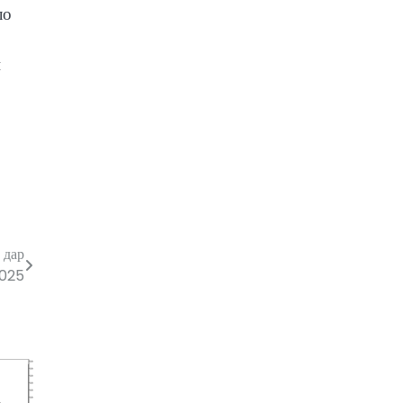
ло
и
 дар
2025