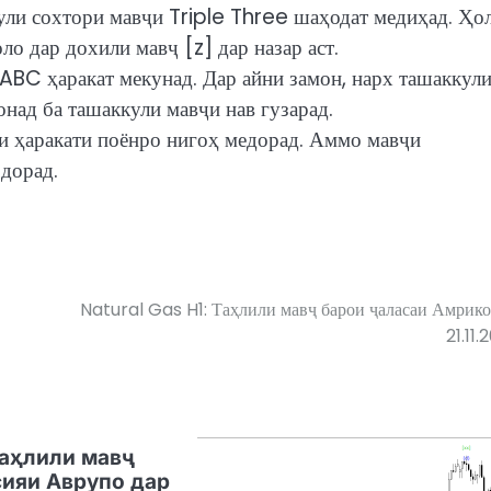
ули сохтори мавҷи Triple Three шаҳодат медиҳад. Ҳо
ло дар дохили мавҷ [z] дар назар аст.
 ABC ҳаракат мекунад. Дар айни замон, нарх ташаккул
онад ба ташаккули мавҷи нав гузарад.
ри ҳаракати поёнро нигоҳ медорад. Аммо мавҷи
дорад.
Natural Gas H1: Таҳлили мавҷ барои ҷаласаи Амрико
21.11.
Таҳлили мавҷ
ияи Аврупо дар