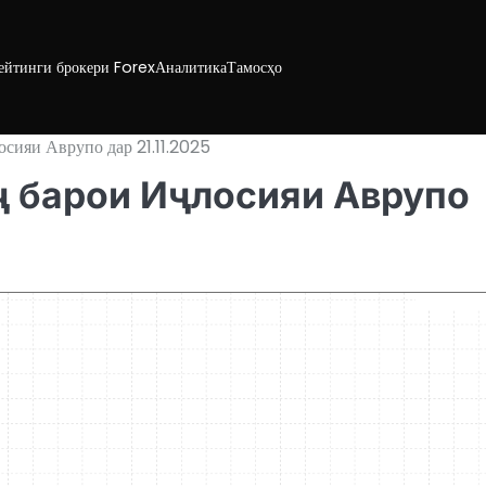
ейтинги брокери Forex
Аналитика
Тамосҳо
осияи Аврупо дар 21.11.2025
вҷ барои Иҷлосияи Аврупо