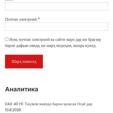
Почтаи электронӣ
*
Ном, почтаи электронӣ ва сайти маро дар ин браузер
барои дафъаи оянда, ки шарҳ медиҳам, захира кунед.
Аналитика
DAX 40 H1: Таҳлили мавҷҳо барои ҷаласаи Осиё дар
10.8.2026