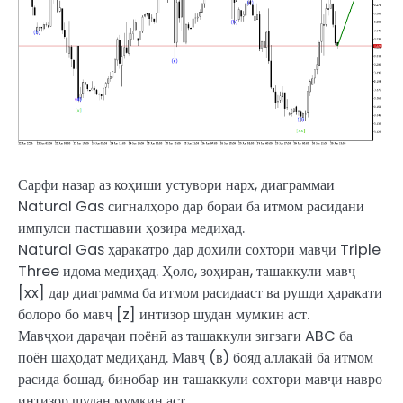
Сарфи назар аз коҳиши устувори нарх, диаграммаи
Natural Gas сигналҳоро дар бораи ба итмом расидани
импулси пастшавии ҳозира медиҳад.
Natural Gas ҳаракатро дар дохили сохтори мавҷи Triple
Three идома медиҳад. Ҳоло, зоҳиран, ташаккули мавҷ
[xx] дар диаграмма ба итмом расидааст ва рушди ҳаракати
болоро бо мавҷ [z] интизор шудан мумкин аст.
Мавҷҳои дараҷаи поёнӣ аз ташаккули зигзаги ABC ба
поён шаҳодат медиҳанд. Мавҷ (в) бояд аллакай ба итмом
расида бошад, бинобар ин ташаккули сохтори мавҷи навро
интизор шудан мумкин аст.