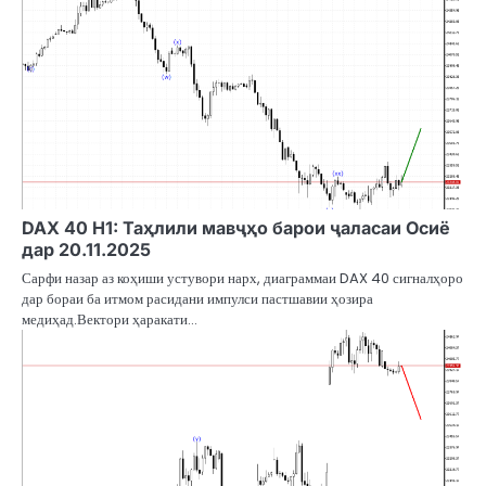
DAX 40 H1: Таҳлили мавҷҳо барои ҷаласаи Осиё
дар 20.11.2025
Сарфи назар аз коҳиши устувори нарх, диаграммаи DAX 40 сигналҳоро
дар бораи ба итмом расидани импулси пастшавии ҳозира
медиҳад.Вектори ҳаракати…