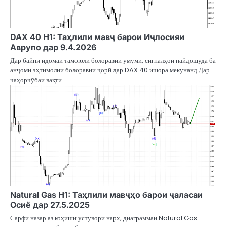
DAX 40 H1: Таҳлили мавҷ барои Иҷлосияи
Аврупо дар 9.4.2026
Дар байни идомаи тамоюли болоравии умумӣ, сигналҳои пайдошуда ба
анҷоми эҳтимолии болоравии ҷорӣ дар DAX 40 ишора мекунанд.Дар
чаҳорчӯбаи вақти…
Natural Gas H1: Таҳлили мавҷҳо барои ҷаласаи
Осиё дар 27.5.2025
Сарфи назар аз коҳиши устувори нарх, диаграммаи Natural Gas