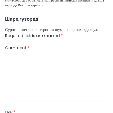
сигналҳоро дар бораи ба итмом расидани импулси пастшавии ҳозира
медиҳад.Вектори ҳаракати…
Шарҳ гузоред
Суроғаи почтаи электронии шумо нашр нахоҳад шуд.
Required fields are marked
*
Comment
*
Ном
*