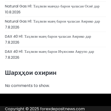
Natural Gas H1: Таҳлили мавҷҳо барои ҷаласаи Осиё дар
10.8.2026
Natural Gas H1: Таҳлили мавҷ барои ҷаласаи Амрико дар
7.8.2026
DAX 40 H1: Таҳлили мавҷ барои ҷаласаи Амрико дар
7.8.2026
DAX 40 H1: Таҳлили мавҷ барои Иҷлосияи Аврупо дар
7.8.2026
Шарҳҳои охирин
No comments to show.
4RunnerForex
4XP
admiralmarkets.com
avatrade.com
deriv.com
etoro.com
exness.com
fbs.com
finam.ru
forextime.com
fpmarkets.com
FTX
fxpro.com
FxPulp
hfeu.com
home.saxo
icmarkets.com
ig.com
interactivebrokers.com
Investizo
londontradingindex.com
naga.com
nordfx.com
pepperstone.com
roboforex.com
Rodeler
SkyFx
tickmill.com
TriumphFX
weltrade.com
wongaafx.com
xm.com
Аналитика
Рейтинги
Рӯйхати
Тамосҳо
брокери
сиёҳи
Copyright © 2025 forexdepositnews.com