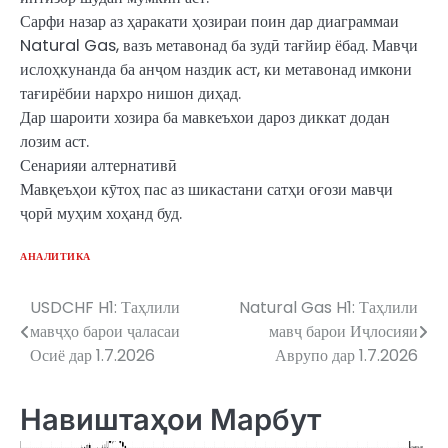
Сарфи назар аз ҳаракати ҳозираи поин дар диаграммаи
Natural Gas, вазъ метавонад ба зудӣ тағйир ёбад. Мавҷи
ислоҳкунанда ба анҷом наздик аст, ки метавонад имкони
тағирёбии нархро нишон диҳад.
Дар шароити хозира ба мавкеъхои дароз диккат додан
лозим аст.
Сенарияи алтернативӣ
Мавқеъҳои кӯтоҳ пас аз шикастани сатҳи оғози мавҷи
ҷорӣ муҳим хоҳанд буд.
АНАЛИТИКА
USDCHF H1: Таҳлили
Natural Gas H1: Таҳлили
Post
мавҷҳо барои ҷаласаи
мавҷ барои Иҷлосияи
navigation
Осиё дар 1.7.2026
Аврупо дар 1.7.2026
Навиштаҳои Марбут