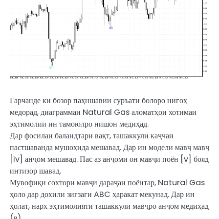
Гарчанде ки бозор паҳншавии суръати болоро нигоҳ
медорад, диаграммаи Natural Gas аломатҳои хотимаи
эҳтимолии ин тамоюлро нишон медиҳад.
Дар фосилаи баландтари вақт, ташаккули каҷчаи
пастшаванда мушоҳида мешавад. Дар ин модели мавҷ мавҷ
[iv] анҷом мешавад. Пас аз анҷоми он мавҷи поён [v] бояд
интизор шавад.
Мувофиқи сохтори мавҷи дараҷаи поёнтар, Natural Gas
ҳоло дар дохили зигзаги ABC ҳаракат мекунад. Дар ин
ҳолат, нарх эҳтимолияти ташаккули мавҷро анҷом медиҳад
(в).