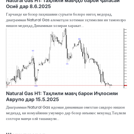
Natural Gas H1: Таҳлили мавҷҳо барои ҷаласаи
Осиё дар 8.6.2025
Гарчанде ки бозор паҳншавии суръати болоро нигоҳ медорад,
диаграммаи Natural Gas аломатҳои хотимаи эҳтимолии ин тамоюлро
нишон медиҳад.Динамикаи хозираи харакат…
Natural Gas H1: Таҳлили мавҷ барои Иҷлосияи
Аврупо дар 15.5.2025
Диаграммаи Natural Gas идомаи динамикаи омехтаи савдоро нишон
медиҳад, ки номуайянии умумиро дар бозор инъикос мекунад.Таҳлили
сохтори мавҷи олӣ ташаккули…