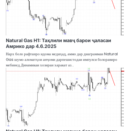
Natural Gas H1: Таҳлили мавҷ барои ҷаласаи
Амрико дар 4.6.2025
Нарх боло рафтанро идома медиҳад, аммо дар диаграммаи Natural
Gas шумо аломатҳои анҷоми дарпешистодаи импулси болоравиро
мебинед.Динамикаи хозираи харакат аз…