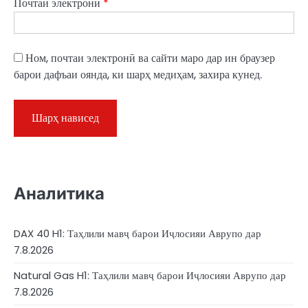
Почтаи электронӣ
*
Ном, почтаи электронӣ ва сайти маро дар ин браузер
барои дафъаи оянда, ки шарҳ медиҳам, захира кунед.
Аналитика
DAX 40 H1: Таҳлили мавҷ барои Иҷлосияи Аврупо дар
7.8.2026
Natural Gas H1: Таҳлили мавҷ барои Иҷлосияи Аврупо дар
7.8.2026