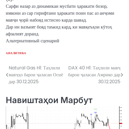
Сарфи назар аз динамикаи мусбати ҳаракати бозор,
имкони аз сар гирифтани ҳаракати поин пас аз анҷоми
мавҷи ҷорӣ набояд истисно карда шавад.
Дар ин вазъият бояд таъкид кард, ки мавқеъҳои кӯтоҳ
афзалият доранд.
Альтернативный сценарий
АНАЛИТИКА
Natural Gas H1: Таҳлили
DAX 40 H1: Таҳлили мавҷ
Post
мавҷҳо барои ҷаласаи Осиё
барои ҷаласаи Амрико дар
navigation
дар 30.12.2025
30.12.2025
Навиштаҳои Марбут