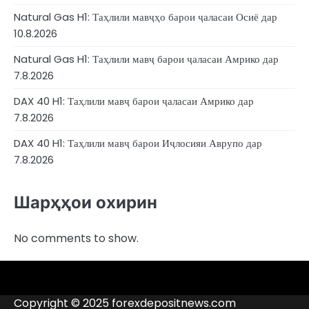
Natural Gas H1: Таҳлили мавҷҳо барои ҷаласаи Осиё дар
10.8.2026
Natural Gas H1: Таҳлили мавҷ барои ҷаласаи Амрико дар
7.8.2026
DAX 40 H1: Таҳлили мавҷ барои ҷаласаи Амрико дар
7.8.2026
DAX 40 H1: Таҳлили мавҷ барои Иҷлосияи Аврупо дар
7.8.2026
Шарҳҳои охирин
No comments to show.
4RunnerForex
4XP
admiralmarkets.com
avatrade.com
deriv.com
etoro.com
exness.com
fbs.com
finam.ru
forextime.com
fpmarkets.com
FTX
fxpro.com
FxPulp
hfeu.com
home.saxo
icmarkets.com
ig.com
interactivebrokers.com
Investizo
londontradingindex.com
naga.com
nordfx.com
pepperstone.com
roboforex.com
Rodeler
SkyFx
tickmill.com
TriumphFX
weltrade.com
wongaafx.com
xm.com
Аналитика
Рейтинги
Рӯйхати
Тамосҳо
брокери
сиёҳи
Copyright © 2025 forexdepositnews.com