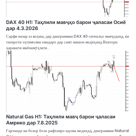
DAX 40 H1: Таҳлили мавҷҳо барои ҷаласаи Осиё
дар 4.3.2026
Сарфи назар аз коҳиш, дар диаграммаи DAX 40 сигналҳо мавҷуданд, ки
тағироти эҳтимолии ояндаро дар самт нишон медиҳанд.Вектори
ҳаракати миёнамӯҳлати…
Natural Gas H1: Таҳлили мавҷ барои ҷаласаи
Амрико дар 7.8.2025
Гарчанде ки бозор боло рафтанро идома медиҳад, диаграммаи Natural