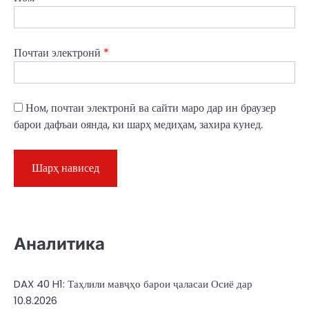
Почтаи электронӣ
*
Ном, почтаи электронӣ ва сайти маро дар ин браузер
барои дафъаи оянда, ки шарҳ медиҳам, захира кунед.
Аналитика
DAX 40 H1: Таҳлили мавҷҳо барои ҷаласаи Осиё дар
10.8.2026