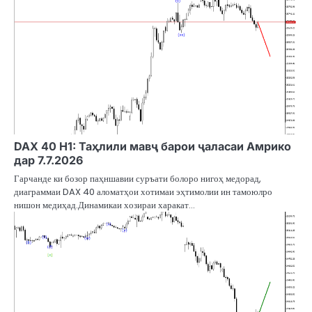
DAX 40 H1: Таҳлили мавҷ барои ҷаласаи Амрико
дар 7.7.2026
Гарчанде ки бозор паҳншавии суръати болоро нигоҳ медорад,
диаграммаи DAX 40 аломатҳои хотимаи эҳтимолии ин тамоюлро
нишон медиҳад.Динамикаи хозираи харакат…