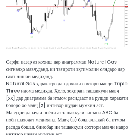
Сарфи назар аз коҳиш, дар диаграммаи Natural Gas
сигналҳо мавҷуданд, ки тағироти эҳтимолии ояндаро дар
самт нишон медиҳанд.
Natural Gas ҳаракатро дар дохили сохтори мавҷи Triple
Three идома медиҳад. Ҳоло, зоҳиран, ташаккули мавҷ
[xx] дар диаграмма ба итмом расидааст ва рушди ҳаракати
болоро бо мавҷ [z] интизор шудан мумкин аст.
Мавҷҳои дараҷаи поёнӣ аз ташаккули зигзаги ABC ба
поён шаҳодат медиҳанд. Мавҷ (в) бояд аллакай ба итмом
расида бошад, бинобар ин ташаккули сохтори мавҷи навро
интизор шудан мумкин аст.