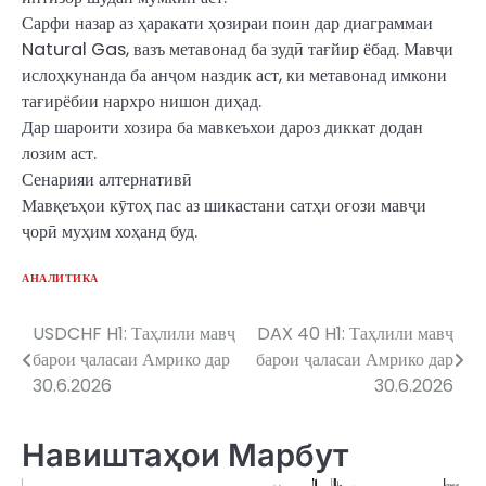
Сарфи назар аз ҳаракати ҳозираи поин дар диаграммаи
Natural Gas, вазъ метавонад ба зудӣ тағйир ёбад. Мавҷи
ислоҳкунанда ба анҷом наздик аст, ки метавонад имкони
тағирёбии нархро нишон диҳад.
Дар шароити хозира ба мавкеъхои дароз диккат додан
лозим аст.
Сенарияи алтернативӣ
Мавқеъҳои кӯтоҳ пас аз шикастани сатҳи оғози мавҷи
ҷорӣ муҳим хоҳанд буд.
АНАЛИТИКА
USDCHF H1: Таҳлили мавҷ
DAX 40 H1: Таҳлили мавҷ
Post
барои ҷаласаи Амрико дар
барои ҷаласаи Амрико дар
navigation
30.6.2026
30.6.2026
Навиштаҳои Марбут