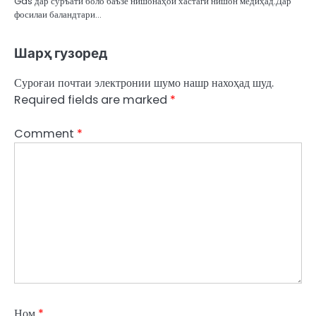
Gas дар суръати боло баъзе нишонаҳои хастагӣ нишон медиҳад.Дар
фосилаи баландтари…
Шарҳ гузоред
Суроғаи почтаи электронии шумо нашр нахоҳад шуд.
Required fields are marked
*
Comment
*
Ном
*