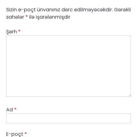
Sizin e-poçt ünvanınız dərc edilməyəcəkdir.
Gərəkli
sahələr
*
ilə işarələnmişdir
Şərh
*
Ad
*
E-poçt
*