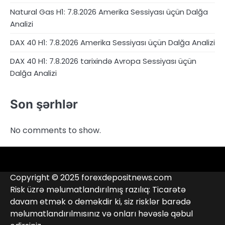
Natural Gas H1: 7.8.2026 Amerika Sessiyası üçün Dalğa
Analizi
DAX 40 H1: 7.8.2026 Amerika Sessiyası üçün Dalğa Analizi
DAX 40 H1: 7.8.2026 tarixində Avropa Sessiyası üçün
Dalğa Analizi
Son şərhlər
No comments to show.
4RunnerForex
4XP
admiralmarkets.com
alpari.com
Analitika
avatrade.com
Brokerlər
deriv.com
etoro.com
exness.com
fbs.com
finam.ru
Forex
forextime.com
fpmarkets.com
FTX
fxpro.com
FxPulp
hfeu.com
home.saxo
icmarkets.com
ig.com
interactivebrokers.com
Investizo
Kontaktlar
londontradingindex.com
naga.com
nordfx.com
pepperstone.com
roboforex.com
Rodeler
SkyFx
tickmill.com
TriumphFX
weltrade.com
wongaafx.com
xm.com
Qara
Broker
Copyright © 2025 forexdepositnews.com
Siyahısı
Reytinqi
Risk üzrə məlumatlandırılmış razılıq: Ticarətə
davam etmək o deməkdir ki, siz risklər barədə
məlumatlandırılmısınız və onları həvəslə qəbul