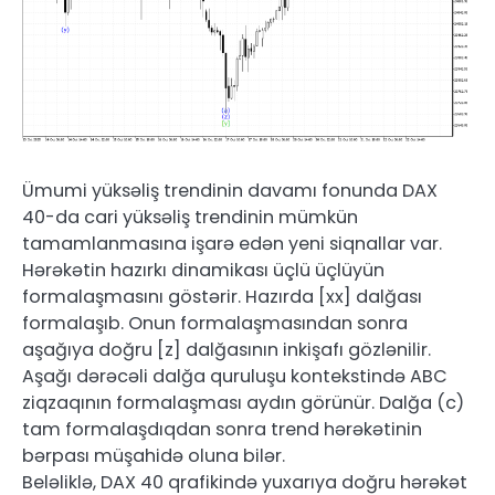
Ümumi yüksəliş trendinin davamı fonunda DAX
40-da cari yüksəliş trendinin mümkün
tamamlanmasına işarə edən yeni siqnallar var.
Hərəkətin hazırkı dinamikası üçlü üçlüyün
formalaşmasını göstərir. Hazırda [xx] dalğası
formalaşıb. Onun formalaşmasından sonra
aşağıya doğru [z] dalğasının inkişafı gözlənilir.
Aşağı dərəcəli dalğa quruluşu kontekstində ABC
ziqzaqının formalaşması aydın görünür. Dalğa (c)
tam formalaşdıqdan sonra trend hərəkətinin
bərpası müşahidə oluna bilər.
Beləliklə, DAX 40 qrafikində yuxarıya doğru hərəkət