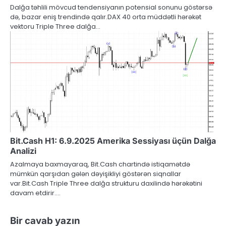
Dalğa təhlili mövcud tendensiyanın potensial sonunu göstərsə
də, bazar eniş trendində qalır.DAX 40 orta müddətli hərəkət
vektoru Triple Three dalğa…
Bit.Cash H1: 6.9.2025 Amerika Sessiyası üçün Dalğa
Analizi
Azalmaya baxmayaraq, Bit.Cash chartində istiqamətdə
mümkün qarşıdan gələn dəyişikliyi göstərən siqnallar
var.Bit.Cash Triple Three dalğa strukturu daxilində hərəkətini
davam etdirir.…
Bir cavab yazın