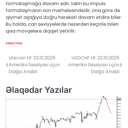
formalaşmağa davam edir, lakin bu impuls
formalaşmanın son mərhələsindədir, ona görə də
qiymət aşağıya doğru hərəkəti davam etdirə bilər.
Bu halda, cari səviyyələrdə nəzərdən keçirilə bilən
qısa mövqelərə diqqət yetirilir.
ANALITIKA
Litecoin H1: 22.10.2025
USDCHF H1: 22.10.2025
Yazı
Amerika Sessiyası üçün
Amerika Sessiyası üçün
naviqasiyası
Dalğa Analizi
Dalğa Analizi
Əlaqədar Yazılar